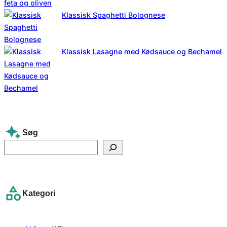
Klassisk Spaghetti Bolognese
Klassisk Lasagne med Kødsauce og Bechamel
Søg
S
e
a
r
Kategori
c
h