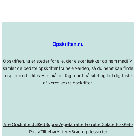
Opskriften.nu
Opskriften.nu er stedet for alle, der elsker lækker og nem mad! Vi
samler de bedste opskrifter fra hele verden, så du nemt kan finde
inspiration til dit næste måltid. Kig rundt på sitet og lad dig friste
af vores lækre opskrifter.
Alle Opskrifter
Jul
Kød
Suppe
Vegetarretter
Forretter
Salater
Fisk
Keto
Pasta
Tilbehør
Airfryer
Brød og desserter