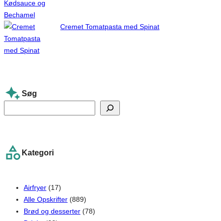
Cremet Tomatpasta med Spinat
Søg
S
e
a
r
Kategori
c
h
Airfryer
(17)
Alle Opskrifter
(889)
Brød og desserter
(78)