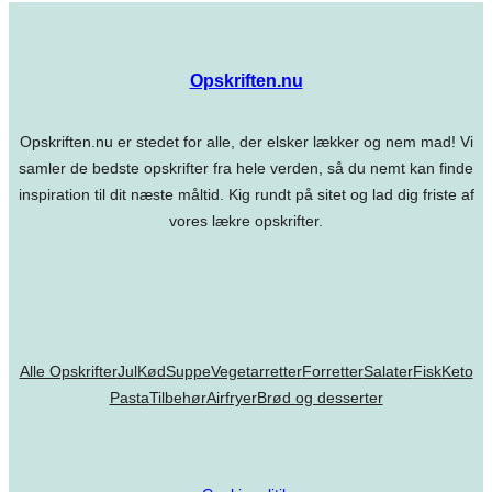
Opskriften.nu
Opskriften.nu er stedet for alle, der elsker lækker og nem mad! Vi
samler de bedste opskrifter fra hele verden, så du nemt kan finde
inspiration til dit næste måltid. Kig rundt på sitet og lad dig friste af
vores lækre opskrifter.
Alle Opskrifter
Jul
Kød
Suppe
Vegetarretter
Forretter
Salater
Fisk
Keto
Pasta
Tilbehør
Airfryer
Brød og desserter