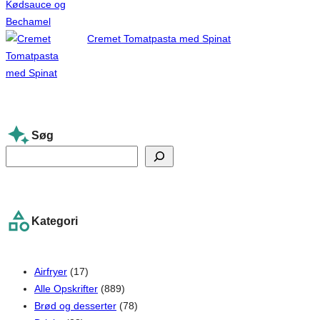
Cremet Tomatpasta med Spinat
Søg
S
e
a
r
Kategori
c
h
Airfryer
(17)
Alle Opskrifter
(889)
Brød og desserter
(78)