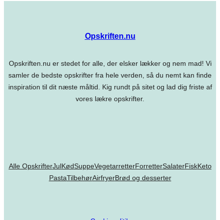
Opskriften.nu
Opskriften.nu er stedet for alle, der elsker lækker og nem mad! Vi
samler de bedste opskrifter fra hele verden, så du nemt kan finde
inspiration til dit næste måltid. Kig rundt på sitet og lad dig friste af
vores lækre opskrifter.
Alle Opskrifter
Jul
Kød
Suppe
Vegetarretter
Forretter
Salater
Fisk
Keto
Pasta
Tilbehør
Airfryer
Brød og desserter