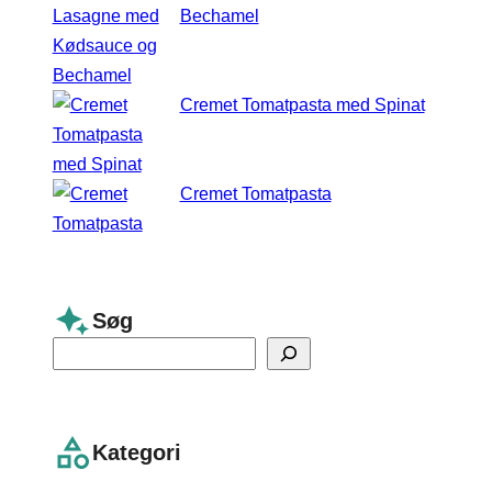
Bechamel
Cremet Tomatpasta med Spinat
Cremet Tomatpasta
Søg
S
e
a
r
Kategori
c