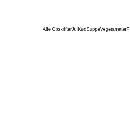
Alle Opskrifter
Jul
Kød
Suppe
Vegetarretter
F