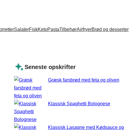
orretter
Salater
Fisk
Keto
Pasta
Tilbehør
Airfryer
Brød og desserter
Seneste opskrifter
Græsk farsbrød med feta og oliven
Klassisk Spaghetti Bolognese
Klassisk Lasagne med Kødsauce og