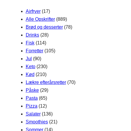
h
Airfryer
(17)
Alle Opskrifter
(889)
Brød og desserter
(78)
Drinks
(28)
Fisk
(114)
Forretter
(105)
Jul
(90)
Keto
(230)
Kød
(210)
Lækre efterårsretter
(70)
Påske
(29)
Pasta
(65)
Pizza
(12)
Salater
(136)
Smoothies
(21)
Sommer
(14)