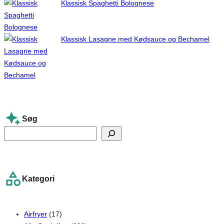
Klassisk Spaghetti Bolognese
Klassisk Lasagne med Kødsauce og Bechamel
Søg
S
e
a
r
Kategori
c
h
Airfryer
(17)