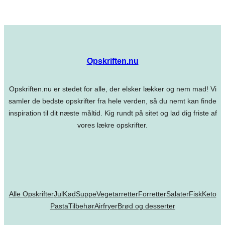
Opskriften.nu
Opskriften.nu er stedet for alle, der elsker lækker og nem mad! Vi
samler de bedste opskrifter fra hele verden, så du nemt kan finde
inspiration til dit næste måltid. Kig rundt på sitet og lad dig friste af
vores lækre opskrifter.
Alle Opskrifter
Jul
Kød
Suppe
Vegetarretter
Forretter
Salater
Fisk
Keto
Pasta
Tilbehør
Airfryer
Brød og desserter