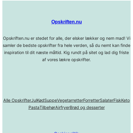
Opskriften.nu
Opskriften.nu er stedet for alle, der elsker lækker og nem mad! Vi
samler de bedste opskrifter fra hele verden, så du nemt kan finde
inspiration til dit næste måltid. Kig rundt på sitet og lad dig friste
af vores lækre opskrifter.
Alle Opskrifter
Jul
Kød
Suppe
Vegetarretter
Forretter
Salater
Fisk
Keto
Pasta
Tilbehør
Airfryer
Brød og desserter