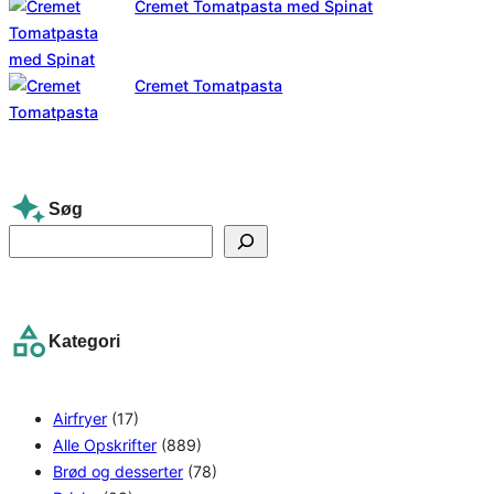
Cremet Tomatpasta med Spinat
Cremet Tomatpasta
Søg
S
e
a
r
Kategori
c
h
Airfryer
(17)
Alle Opskrifter
(889)
Brød og desserter
(78)