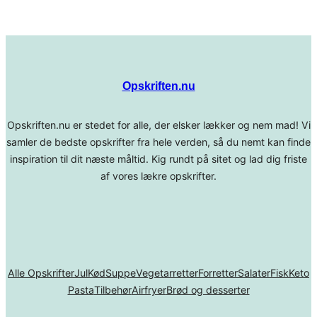
Opskriften.nu
Opskriften.nu er stedet for alle, der elsker lækker og nem mad! Vi
samler de bedste opskrifter fra hele verden, så du nemt kan finde
inspiration til dit næste måltid. Kig rundt på sitet og lad dig friste
af vores lækre opskrifter.
Alle Opskrifter
Jul
Kød
Suppe
Vegetarretter
Forretter
Salater
Fisk
Keto
Pasta
Tilbehør
Airfryer
Brød og desserter