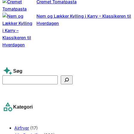
Cremet Tomatpasta
Nem og Lækker Kylling i Karry – Klassikeren til
Hverdagen
Søg
S
e
a
r
Kategori
c
h
Airfryer
(17)