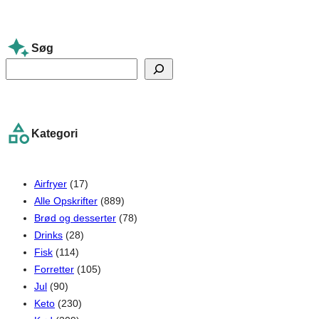
Søg
S
e
a
r
Kategori
c
h
Airfryer
(17)
Alle Opskrifter
(889)
Brød og desserter
(78)
Drinks
(28)
Fisk
(114)
Forretter
(105)
Jul
(90)
Keto
(230)