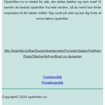
Opskriften.nu er stedet for alle, der elsker lækker og nem mad! Vi
samler de bedste opskrifter fra hele verden, så du nemt kan finde
inspiration til dit næste måltid. Kig rundt på sitet og lad dig friste af
vores lækre opskrifter.
Alle Opskrifter
Jul
Kød
Suppe
Vegetarretter
Forretter
Salater
Fisk
Keto
Pasta
Tilbehør
Airfryer
Brød og desserter
Cookiepolitik
Privatlivspolitik
Copyright© 2024 opskriften.nu