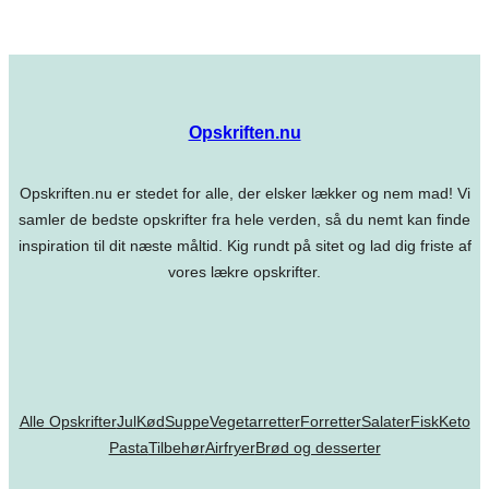
Opskriften.nu
Opskriften.nu er stedet for alle, der elsker lækker og nem mad! Vi
samler de bedste opskrifter fra hele verden, så du nemt kan finde
inspiration til dit næste måltid. Kig rundt på sitet og lad dig friste af
vores lækre opskrifter.
Alle Opskrifter
Jul
Kød
Suppe
Vegetarretter
Forretter
Salater
Fisk
Keto
Pasta
Tilbehør
Airfryer
Brød og desserter