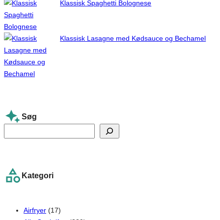
Klassisk Spaghetti Bolognese
Klassisk Lasagne med Kødsauce og Bechamel
Søg
S
e
a
r
Kategori
c
h
Airfryer
(17)