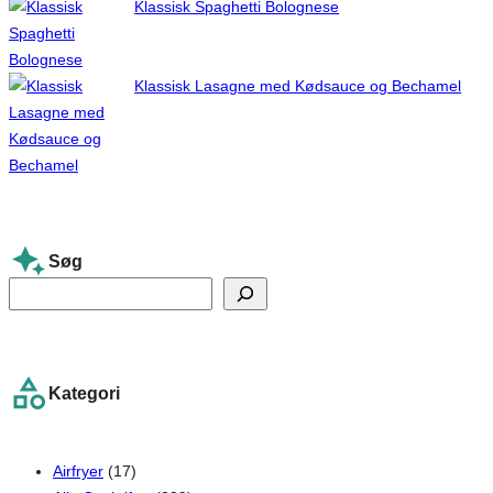
Klassisk Spaghetti Bolognese
Klassisk Lasagne med Kødsauce og Bechamel
Søg
S
e
a
r
Kategori
c
h
Airfryer
(17)