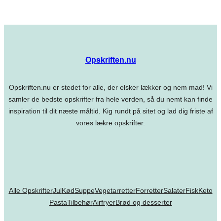
Opskriften.nu
Opskriften.nu er stedet for alle, der elsker lækker og nem mad! Vi
samler de bedste opskrifter fra hele verden, så du nemt kan finde
inspiration til dit næste måltid. Kig rundt på sitet og lad dig friste af
vores lækre opskrifter.
Alle Opskrifter
Jul
Kød
Suppe
Vegetarretter
Forretter
Salater
Fisk
Keto
Pasta
Tilbehør
Airfryer
Brød og desserter