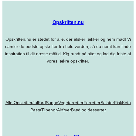
Opskriften.nu
Opskriften.nu er stedet for alle, der elsker lækker og nem mad! Vi
samler de bedste opskrifter fra hele verden, så du nemt kan finde
inspiration til dit næste måltid. Kig rundt på sitet og lad dig friste af
vores lækre opskrifter.
Alle Opskrifter
Jul
Kød
Suppe
Vegetarretter
Forretter
Salater
Fisk
Keto
Pasta
Tilbehør
Airfryer
Brød og desserter