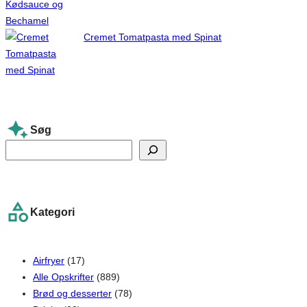
Cremet Tomatpasta med Spinat
Søg
S
e
a
r
Kategori
c
h
Airfryer
(17)
Alle Opskrifter
(889)
Brød og desserter
(78)