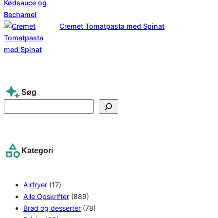
Cremet Tomatpasta med Spinat
Søg
S
e
a
r
Kategori
c
h
Airfryer
(17)
Alle Opskrifter
(889)
Brød og desserter
(78)