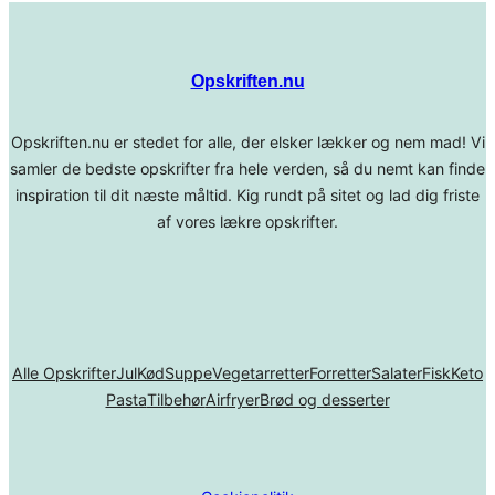
Opskriften.nu
Opskriften.nu er stedet for alle, der elsker lækker og nem mad! Vi
samler de bedste opskrifter fra hele verden, så du nemt kan finde
inspiration til dit næste måltid. Kig rundt på sitet og lad dig friste
af vores lækre opskrifter.
Alle Opskrifter
Jul
Kød
Suppe
Vegetarretter
Forretter
Salater
Fisk
Keto
Pasta
Tilbehør
Airfryer
Brød og desserter