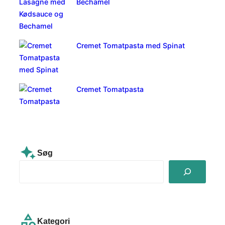
Bechamel
Cremet Tomatpasta med Spinat
Cremet Tomatpasta
Søg
S
e
a
r
c
Kategori