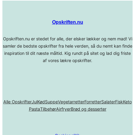
Opskriften.nu
Opskriften.nu er stedet for alle, der elsker lækker og nem mad! Vi
samler de bedste opskrifter fra hele verden, så du nemt kan finde
inspiration til dit næste måltid. Kig rundt på sitet og lad dig friste
af vores lækre opskrifter.
Alle Opskrifter
Jul
Kød
Suppe
Vegetarretter
Forretter
Salater
Fisk
Keto
Pasta
Tilbehør
Airfryer
Brød og desserter