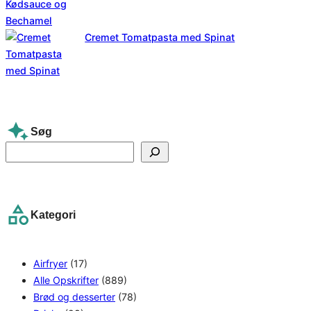
Cremet Tomatpasta med Spinat
Søg
S
e
a
r
Kategori
c
h
Airfryer
(17)
Alle Opskrifter
(889)
Brød og desserter
(78)