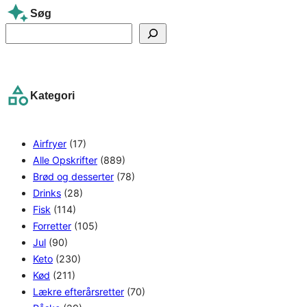
Søg
S
e
a
r
Kategori
c
h
Airfryer
(17)
Alle Opskrifter
(889)
Brød og desserter
(78)
Drinks
(28)
Fisk
(114)
Forretter
(105)
Jul
(90)
Keto
(230)
Kød
(211)
Lækre efterårsretter
(70)