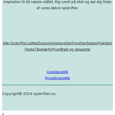
inspiration til dit næste måltid. Kig rundt på sitet og lad dig friste
af vores lækre opskrifter.
Alle Opskrifter
Jul
Kød
Suppe
Vegetarretter
Forretter
Salater
Fisk
Keto
Pasta
Tilbehør
Airfryer
Brød og desserter
Cookiepolitik
Privatlivspolitik
Copyright© 2024 opskriften.nu
×