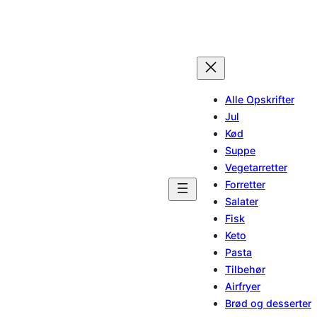
Alle Opskrifter
Jul
Kød
Suppe
Vegetarretter
Forretter
Salater
Fisk
Keto
Pasta
Tilbehør
Airfryer
Brød og desserter