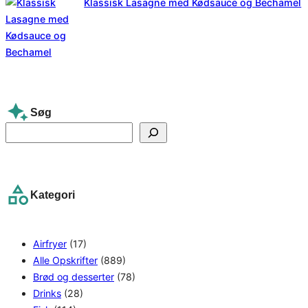
Klassisk Lasagne med Kødsauce og Bechamel
Søg
S
e
a
r
Kategori
c
h
Airfryer
(17)
Alle Opskrifter
(889)
Brød og desserter
(78)
Drinks
(28)