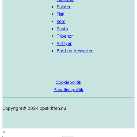
Salater
Fisk
Keto
Pasta
Tilbehør
Airfryer
Brød og desserter
Cookiepolitik
Privatlivspolitik
Copyright© 2024 opskriften.nu
×