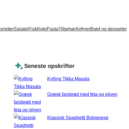
orretter
Salater
Fisk
Keto
Pasta
Tilbehør
Airfryer
Brød og desserter
Seneste opskrifter
Kylling Tikka Masala
Græsk farsbrød med feta og oliven
Klassisk Spaghetti Bolognese