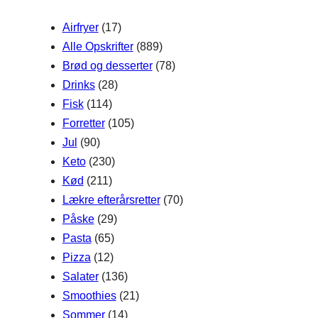
h
Airfryer
(17)
Alle Opskrifter
(889)
Brød og desserter
(78)
Drinks
(28)
Fisk
(114)
Forretter
(105)
Jul
(90)
Keto
(230)
Kød
(211)
Lækre efterårsretter
(70)
Påske
(29)
Pasta
(65)
Pizza
(12)
Salater
(136)
Smoothies
(21)
Sommer
(14)