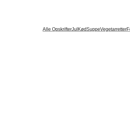
Alle Opskrifter
Jul
Kød
Suppe
Vegetarretter
F