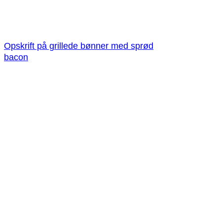
Opskrift på grillede bønner med sprød
bacon