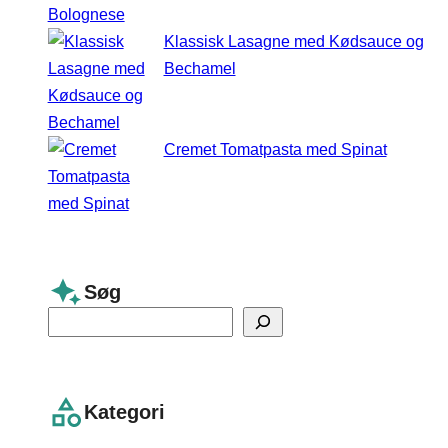
Klassisk Lasagne med Kødsauce og
Bechamel
Cremet Tomatpasta med Spinat
Søg
S
e
a
r
Kategori
c