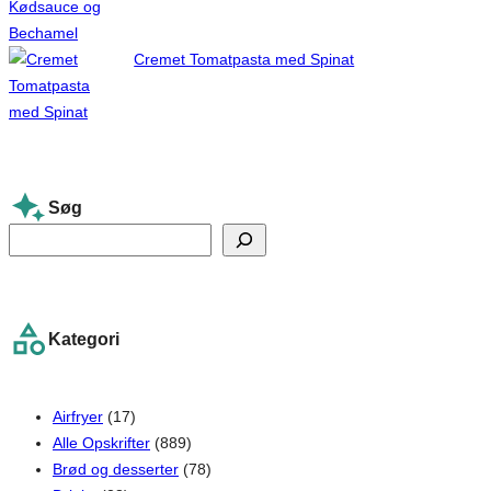
Cremet Tomatpasta med Spinat
Søg
S
e
a
r
Kategori
c
h
Airfryer
(17)
Alle Opskrifter
(889)
Brød og desserter
(78)