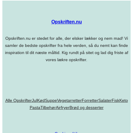
Opskriften.nu
Opskriften.nu er stedet for alle, der elsker lækker og nem mad! Vi
samler de bedste opskrifter fra hele verden, så du nemt kan finde
inspiration til dit næste måltid. Kig rundt på sitet og lad dig friste af
vores lækre opskrifter.
Alle Opskrifter
Jul
Kød
Suppe
Vegetarretter
Forretter
Salater
Fisk
Keto
Pasta
Tilbehør
Airfryer
Brød og desserter