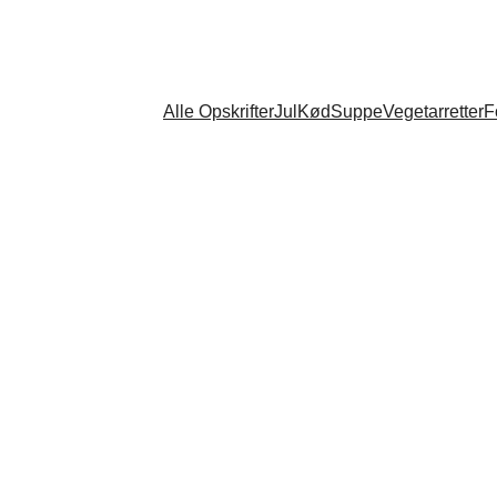
Alle Opskrifter
Jul
Kød
Suppe
Vegetarretter
F