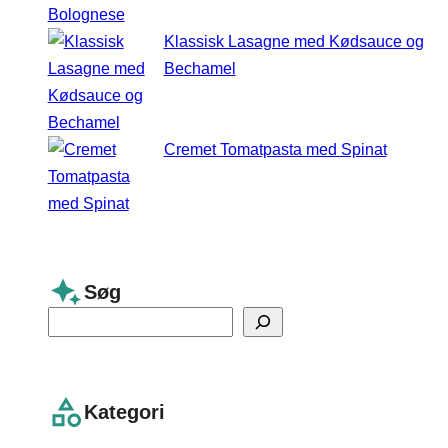
Klassisk Lasagne med Kødsauce og
Bechamel
Cremet Tomatpasta med Spinat
Søg
S
e
a
r
Kategori
c