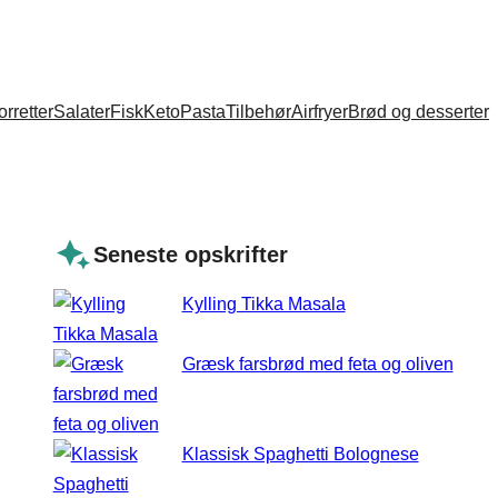
orretter
Salater
Fisk
Keto
Pasta
Tilbehør
Airfryer
Brød og desserter
Seneste opskrifter
Kylling Tikka Masala
Græsk farsbrød med feta og oliven
Klassisk Spaghetti Bolognese