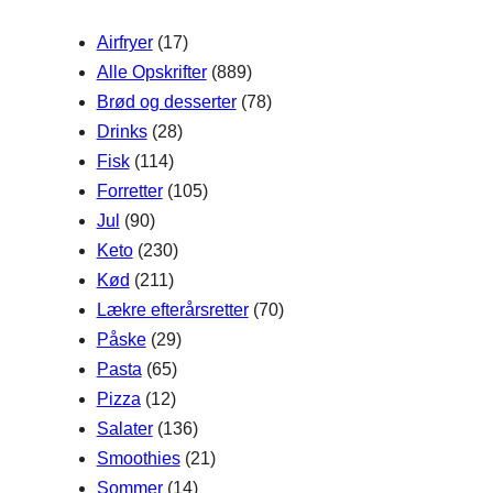
h
Airfryer
(17)
Alle Opskrifter
(889)
Brød og desserter
(78)
Drinks
(28)
Fisk
(114)
Forretter
(105)
Jul
(90)
Keto
(230)
Kød
(211)
Lækre efterårsretter
(70)
Påske
(29)
Pasta
(65)
Pizza
(12)
Salater
(136)
Smoothies
(21)
Sommer
(14)