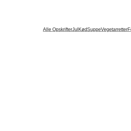
Alle Opskrifter
Jul
Kød
Suppe
Vegetarretter
F