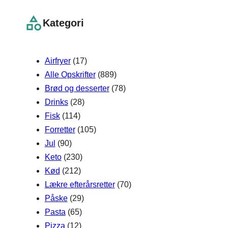
a
r
Kategori
c
h
Airfryer
(17)
Alle Opskrifter
(889)
Brød og desserter
(78)
Drinks
(28)
Fisk
(114)
Forretter
(105)
Jul
(90)
Keto
(230)
Kød
(212)
Lækre efterårsretter
(70)
Påske
(29)
Pasta
(65)
Pizza
(12)