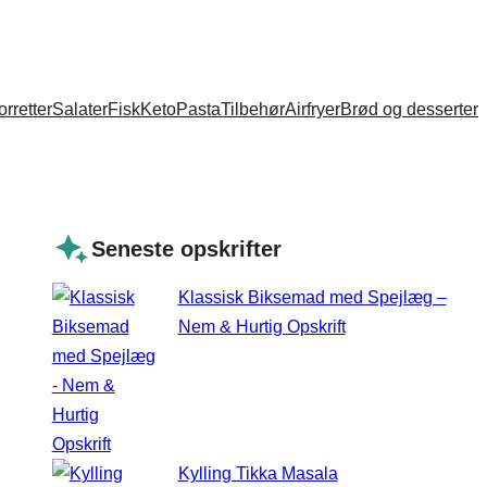
orretter
Salater
Fisk
Keto
Pasta
Tilbehør
Airfryer
Brød og desserter
Seneste opskrifter
Klassisk Biksemad med Spejlæg –
Nem & Hurtig Opskrift
Kylling Tikka Masala