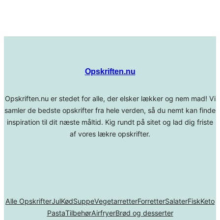
Opskriften.nu
Opskriften.nu er stedet for alle, der elsker lækker og nem mad! Vi
samler de bedste opskrifter fra hele verden, så du nemt kan finde
inspiration til dit næste måltid. Kig rundt på sitet og lad dig friste
af vores lækre opskrifter.
Alle Opskrifter
Jul
Kød
Suppe
Vegetarretter
Forretter
Salater
Fisk
Keto
Pasta
Tilbehør
Airfryer
Brød og desserter