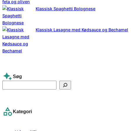
Klassisk Spaghetti Bolognese
Klassisk Lasagne med Kødsauce og Bechamel
Søg
S
e
a
r
Kategori
c
h