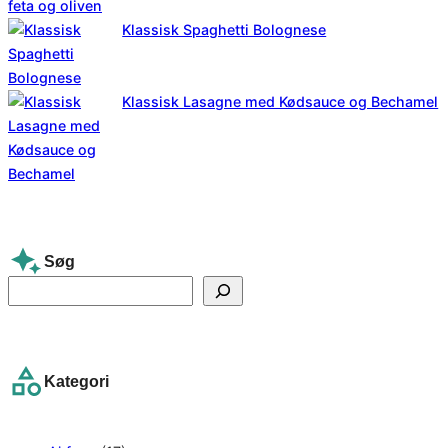
Klassisk Spaghetti Bolognese
Klassisk Lasagne med Kødsauce og Bechamel
Søg
S
e
a
r
Kategori
c
h