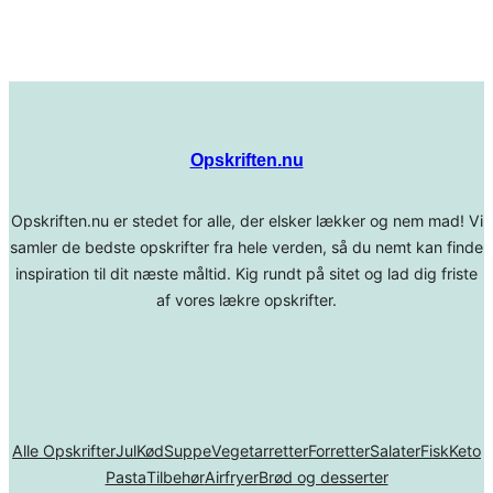
Opskriften.nu
Opskriften.nu er stedet for alle, der elsker lækker og nem mad! Vi
samler de bedste opskrifter fra hele verden, så du nemt kan finde
inspiration til dit næste måltid. Kig rundt på sitet og lad dig friste
af vores lækre opskrifter.
Alle Opskrifter
Jul
Kød
Suppe
Vegetarretter
Forretter
Salater
Fisk
Keto
Pasta
Tilbehør
Airfryer
Brød og desserter