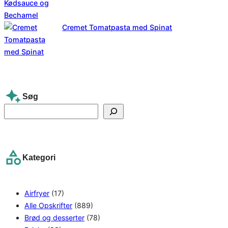
Cremet Tomatpasta med Spinat
Søg
S
e
a
r
Kategori
c
h
Airfryer
(17)
Alle Opskrifter
(889)
Brød og desserter
(78)