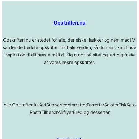
Opskriften.nu
Opskriften.nu er stedet for alle, der elsker lækker og nem mad! Vi
samler de bedste opskrifter fra hele verden, så du nemt kan finde
inspiration til dit næste måltid. Kig rundt på sitet og lad dig friste
af vores lækre opskrifter.
Alle Opskrifter
Jul
Kød
Suppe
Vegetarretter
Forretter
Salater
Fisk
Keto
Pasta
Tilbehør
Airfryer
Brød og desserter