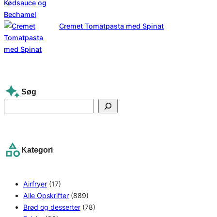
Cremet Tomatpasta med Spinat
Søg
S
e
a
r
Kategori
c
h
Airfryer
(17)
Alle Opskrifter
(889)
Brød og desserter
(78)