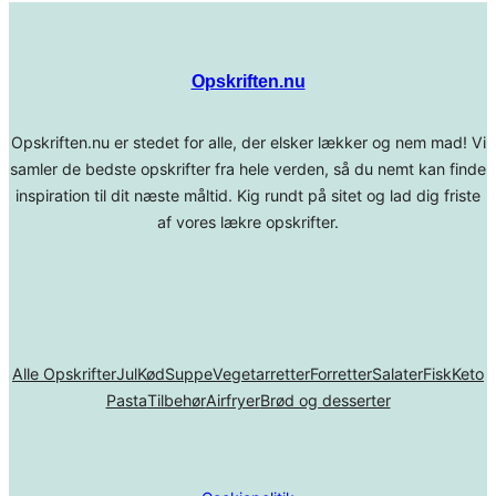
Opskriften.nu
Opskriften.nu er stedet for alle, der elsker lækker og nem mad! Vi
samler de bedste opskrifter fra hele verden, så du nemt kan finde
inspiration til dit næste måltid. Kig rundt på sitet og lad dig friste
af vores lækre opskrifter.
Alle Opskrifter
Jul
Kød
Suppe
Vegetarretter
Forretter
Salater
Fisk
Keto
Pasta
Tilbehør
Airfryer
Brød og desserter