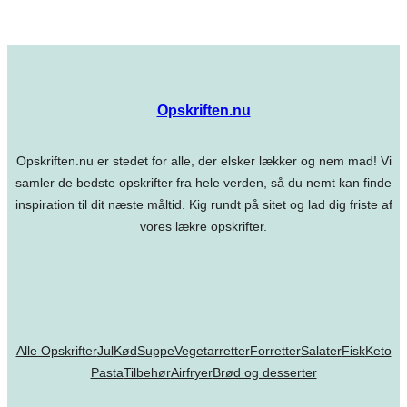
Opskriften.nu
Opskriften.nu er stedet for alle, der elsker lækker og nem mad! Vi
samler de bedste opskrifter fra hele verden, så du nemt kan finde
inspiration til dit næste måltid. Kig rundt på sitet og lad dig friste af
vores lækre opskrifter.
Alle Opskrifter
Jul
Kød
Suppe
Vegetarretter
Forretter
Salater
Fisk
Keto
Pasta
Tilbehør
Airfryer
Brød og desserter