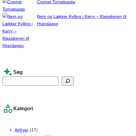
Cremet Tomatpasta
Nem og Lækker Kylling i Karry – Klassikeren til
Hverdagen
Søg
S
e
a
r
Kategori
c
h
Airfryer
(17)