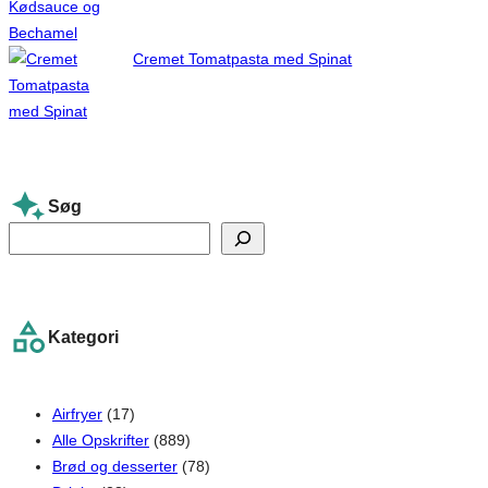
Cremet Tomatpasta med Spinat
Søg
S
e
a
r
Kategori
c
h
Airfryer
(17)
Alle Opskrifter
(889)
Brød og desserter
(78)