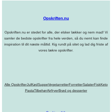
Opskriften.nu
Opskriften.nu er stedet for alle, der elsker lækker og nem mad! Vi
samler de bedste opskrifter fra hele verden, så du nemt kan finde
inspiration til dit næste måltid. Kig rundt på sitet og lad dig friste af
vores lækre opskrifter.
Alle Opskrifter
Jul
Kød
Suppe
Vegetarretter
Forretter
Salater
Fisk
Keto
Pasta
Tilbehør
Airfryer
Brød og desserter