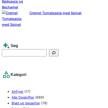
Cremet Tomatpasta med Spinat
Søg
S
e
a
r
Kategori
c
h
Airfryer
(17)
Alle Opskrifter
(889)
Brød og desserter
(78)