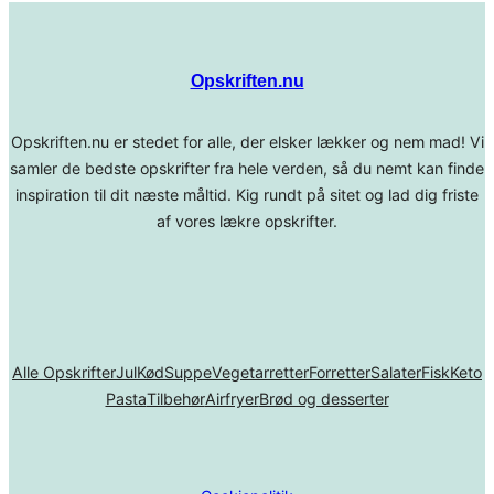
Opskriften.nu
Opskriften.nu er stedet for alle, der elsker lækker og nem mad! Vi
samler de bedste opskrifter fra hele verden, så du nemt kan finde
inspiration til dit næste måltid. Kig rundt på sitet og lad dig friste
af vores lækre opskrifter.
Alle Opskrifter
Jul
Kød
Suppe
Vegetarretter
Forretter
Salater
Fisk
Keto
Pasta
Tilbehør
Airfryer
Brød og desserter