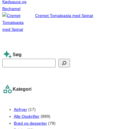
Cremet Tomatpasta med Spinat
Søg
S
e
a
r
Kategori
c
h
Airfryer
(17)
Alle Opskrifter
(889)
Brød og desserter
(78)