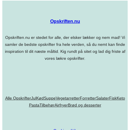
Opskriften.nu
Opskriften.nu er stedet for alle, der elsker lækker og nem mad! Vi
samler de bedste opskrifter fra hele verden, så du nemt kan finde
inspiration til dit næste måltid. Kig rundt på sitet og lad dig friste af
vores lækre opskrifter.
Alle Opskrifter
Jul
Kød
Suppe
Vegetarretter
Forretter
Salater
Fisk
Keto
Pasta
Tilbehør
Airfryer
Brød og desserter