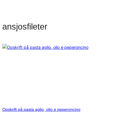
ansjosfileter
Opskrift på pasta aglio, olio e peperoncino