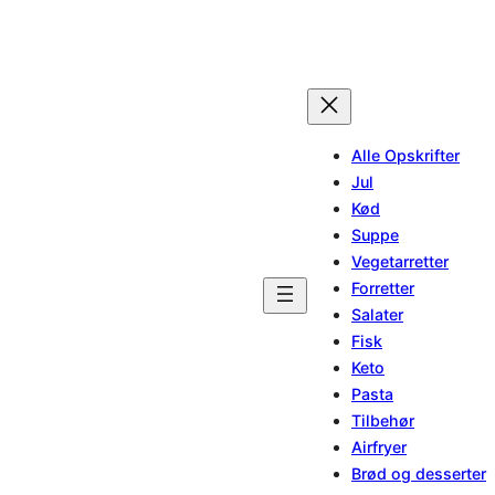
Alle Opskrifter
Jul
Kød
Suppe
Vegetarretter
Forretter
Salater
Fisk
Keto
Pasta
Tilbehør
Airfryer
Brød og desserter