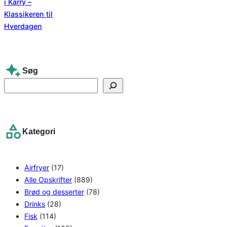
Søg
S
e
a
r
Kategori
c
h
Airfryer
(17)
Alle Opskrifter
(889)
Brød og desserter
(78)
Drinks
(28)
Fisk
(114)