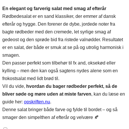
En elegant og farverig salat med smag af efterår
Rødbedesalat er en sand klassiker, der emmer af dansk
efterår og hygge. Den forener de dybe, jordede noter fra
bagte rødbeder med den cremede, let syrlige smag af
gedeost og den sprøde bid fra ristede valnødder. Resultatet
er en salat, der både er smuk at se på og utrolig harmonisk i
smagen.
Den passer perfekt som tilbehør til fx and, oksekød eller
kylling – men den kan også sagtens nydes alene som en
frokostsalat med lidt brød til.
Vil du vide,
hvordan du bager rødbeder perfekt, så de
bliver søde og møre uden at miste farven
, kan du læse en
guide her:
opskriften.nu
.
Denne salat bringer både farve og fylde til bordet – og så
smager den simpelthen af efterår og velvære 🍂