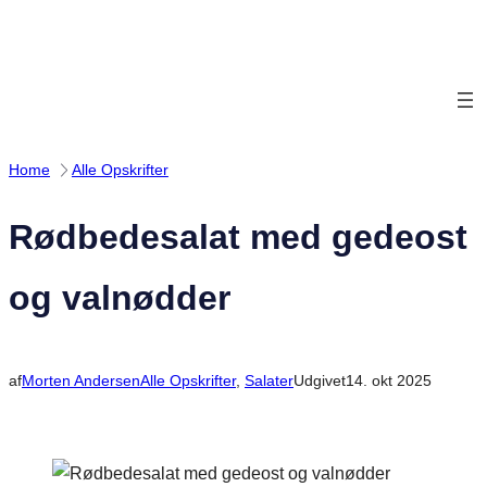
Spring
til
indhold
Home
Alle Opskrifter
Rødbedesalat med gedeost
og valnødder
af
Morten Andersen
Alle Opskrifter
, 
Salater
Udgivet
14. okt 2025