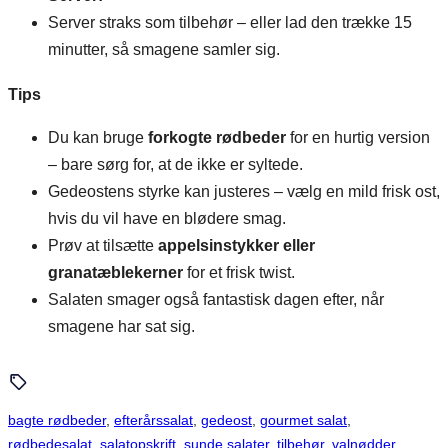
Server straks som tilbehør – eller lad den trække 15
minutter, så smagene samler sig.
Tips
Du kan bruge
forkogte rødbeder
for en hurtig version
– bare sørg for, at de ikke er syltede.
Gedeostens styrke kan justeres – vælg en mild frisk ost,
hvis du vil have en blødere smag.
Prøv at tilsætte
appelsinstykker eller
granatæblekerner
for et frisk twist.
Salaten smager også fantastisk dagen efter, når
smagene har sat sig.
bagte rødbeder
, 
efterårssalat
, 
gedeost
, 
gourmet salat
, 
rødbedesalat
, 
salatopskrift
, 
sunde salater
, 
tilbehør
, 
valnødder
, 