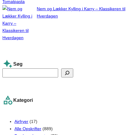
Nem og Lækker Kylling i Karry – Klassikeren til
Hverdagen
Søg
S
e
a
r
Kategori
c
h
Airfryer
(17)
Alle Opskrifter
(889)