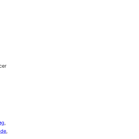
cer
øg
, 
de
, 