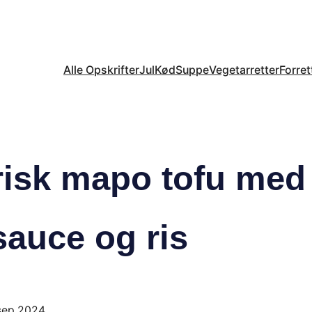
Alle Opskrifter
Jul
Kød
Suppe
Vegetarretter
Forret
risk mapo tofu med
sauce og ris
 sep 2024