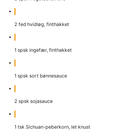
2
fed hvidløg, finthakket
1
spsk
ingefær, finthakket
1
spsk
sort bønnesauce
2
spsk
sojasauce
1
tsk
Sichuan-peberkorn, let knust