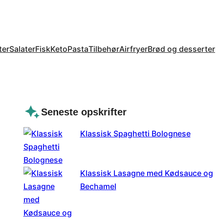
ter
Salater
Fisk
Keto
Pasta
Tilbehør
Airfryer
Brød og desserter
Seneste opskrifter
Klassisk Spaghetti Bolognese
Klassisk Lasagne med Kødsauce og
Bechamel