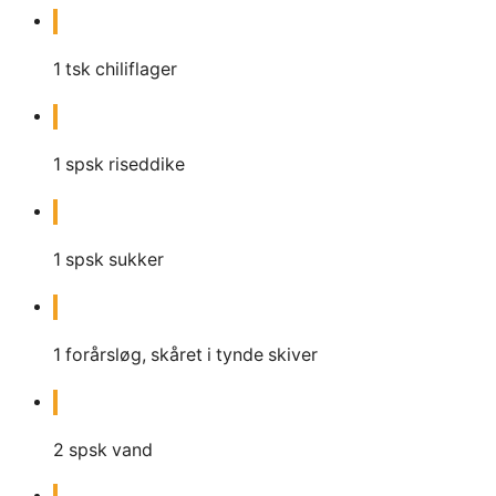
1
tsk
chiliflager
1
spsk
riseddike
1
spsk
sukker
1
forårsløg, skåret i tynde skiver
2
spsk
vand