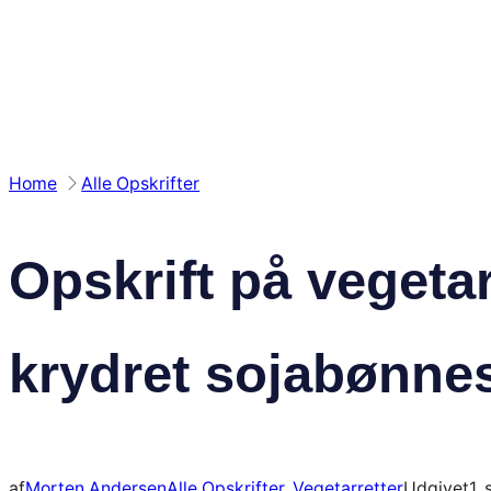
Spring
til
indhold
Home
Alle Opskrifter
Opskrift på vegeta
krydret sojabønne
af
Morten Andersen
Alle Opskrifter
, 
Vegetarretter
Udgivet
1.