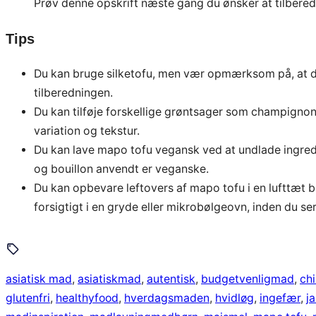
Prøv denne opskrift næste gang du ønsker at tilberede
Tips
Du kan bruge silketofu, men vær opmærksom på, at d
tilberedningen.
Du kan tilføje forskellige grøntsager som champignon,
variation og tekstur.
Du kan lave mapo tofu vegansk ved at undlade ingredi
og bouillon anvendt er veganske.
Du kan opbevare leftovers af mapo tofu i en lufttæt b
forsigtigt i en gryde eller mikrobølgeovn, inden du se
asiatisk mad
, 
asiatiskmad
, 
autentisk
, 
budgetvenligmad
, 
chi
glutenfri
, 
healthyfood
, 
hverdagsmaden
, 
hvidløg
, 
ingefær
, 
j