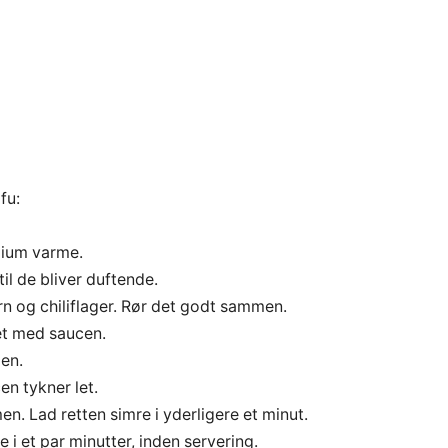
fu:
dium varme.
il de bliver duftende.
n og chiliflager. Rør det godt sammen.
det med saucen.
gen.
en tykner let.
. Lad retten simre i yderligere et minut.
 i et par minutter, inden servering.