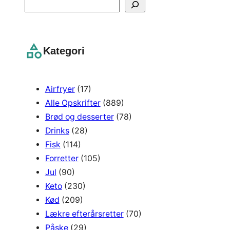
S
e
a
r
Kategori
c
h
Airfryer
(17)
Alle Opskrifter
(889)
Brød og desserter
(78)
Drinks
(28)
Fisk
(114)
Forretter
(105)
Jul
(90)
Keto
(230)
Kød
(209)
Lækre efterårsretter
(70)
Påske
(29)