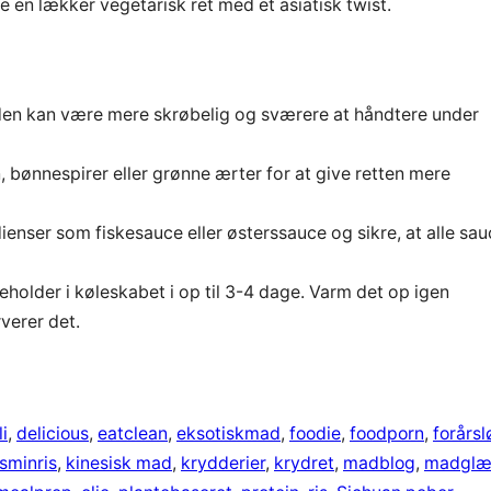
 en lækker vegetarisk ret med et asiatisk twist.
en kan være mere skrøbelig og sværere at håndtere under
 bønnespirer eller grønne ærter for at give retten mere
enser som fiskesauce eller østerssauce og sikre, at alle sau
eholder i køleskabet i op til 3-4 dage. Varm det op igen
rverer det.
li
, 
delicious
, 
eatclean
, 
eksotiskmad
, 
foodie
, 
foodporn
, 
forårsl
asminris
, 
kinesisk mad
, 
krydderier
, 
krydret
, 
madblog
, 
madglæ