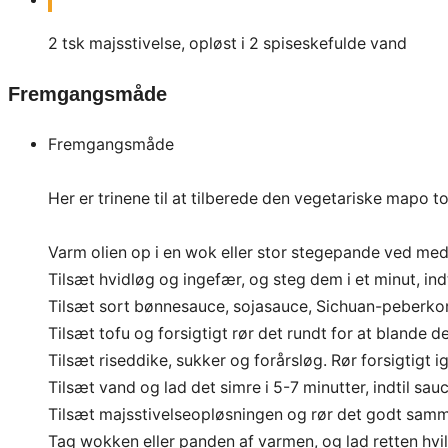
2
tsk
majsstivelse, opløst i 2 spiseskefulde vand
Fremgangsmåde
Fremgangsmåde
Her er trinene til at tilberede den vegetariske mapo to
Varm olien op i en wok eller stor stegepande ved me
Tilsæt hvidløg og ingefær, og steg dem i et minut, indt
Tilsæt sort bønnesauce, sojasauce, Sichuan-peberkor
Tilsæt tofu og forsigtigt rør det rundt for at blande 
Tilsæt riseddike, sukker og forårsløg. Rør forsigtigt i
Tilsæt vand og lad det simre i 5-7 minutter, indtil sauc
Tilsæt majsstivelseopløsningen og rør det godt sammen
Tag wokken eller panden af varmen, og lad retten hvile