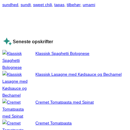
sundhed
, 
sundt
, 
sweet chili
, 
tapas
, 
tilbehør
, 
umami
Seneste opskrifter
Klassisk Spaghetti Bolognese
Klassisk Lasagne med Kødsauce og Bechamel
Cremet Tomatpasta med Spinat
Cremet Tomatpasta