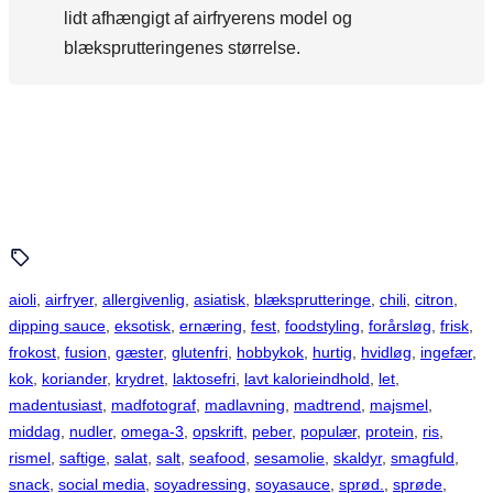
lidt afhængigt af airfryerens model og
blæksprutteringenes størrelse.
aioli
, 
airfryer
, 
allergivenlig
, 
asiatisk
, 
blæksprutteringe
, 
chili
, 
citron
, 
dipping sauce
, 
eksotisk
, 
ernæring
, 
fest
, 
foodstyling
, 
forårsløg
, 
frisk
, 
frokost
, 
fusion
, 
gæster
, 
glutenfri
, 
hobbykok
, 
hurtig
, 
hvidløg
, 
ingefær
, 
kok
, 
koriander
, 
krydret
, 
laktosefri
, 
lavt kalorieindhold
, 
let
, 
madentusiast
, 
madfotograf
, 
madlavning
, 
madtrend
, 
majsmel
, 
middag
, 
nudler
, 
omega-3
, 
opskrift
, 
peber
, 
populær
, 
protein
, 
ris
, 
rismel
, 
saftige
, 
salat
, 
salt
, 
seafood
, 
sesamolie
, 
skaldyr
, 
smagfuld
, 
snack
, 
social media
, 
soyadressing
, 
soyasauce
, 
sprød.
, 
sprøde
, 