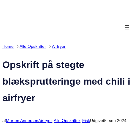
Spring
til
indhold
Home
Alle Opskrifter
Airfryer
Opskrift på stegte
blæksprutteringe med chili i
airfryer
af
Morten Andersen
Airfryer
, 
Alle Opskrifter
, 
Fisk
Udgivet
5. sep 2024