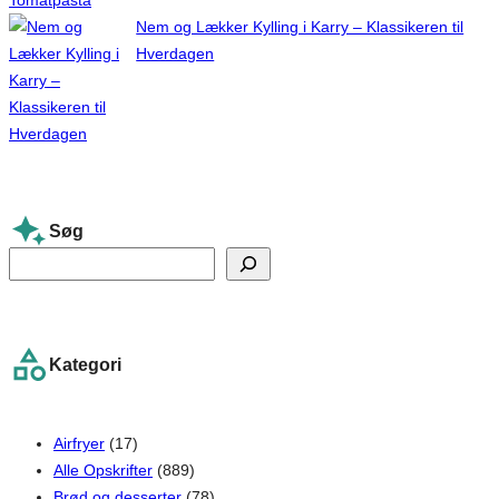
Nem og Lækker Kylling i Karry – Klassikeren til
Hverdagen
Søg
S
e
a
r
Kategori
c
h
Airfryer
(17)
Alle Opskrifter
(889)
Brød og desserter
(78)