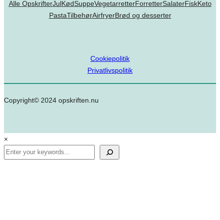
Alle Opskrifter
Jul
Kød
Suppe
Vegetarretter
Forretter
Salater
Fisk
Keto
Pasta
Tilbehør
Airfryer
Brød og desserter
Cookiepolitik
Privatlivspolitik
Copyright© 2024 opskriften.nu
×
Search
✕