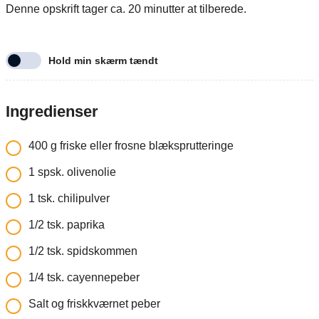
Denne opskrift tager ca. 20 minutter at tilberede.
Hold min skærm tændt
Ingredienser
400
g
friske eller frosne blæksprutteringe
1
spsk.
olivenolie
1
tsk.
chilipulver
1/2
tsk.
paprika
1/2
tsk.
spidskommen
1/4
tsk.
cayennepeber
Salt og friskkværnet peber