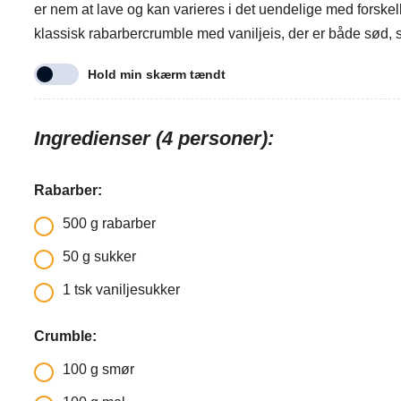
er nem at lave og kan varieres i det uendelige med forskell
klassisk rabarbercrumble med vaniljeis, der er både sød, s
Hold min skærm tændt
Ingredienser (4 personer):
Rabarber:
500
g
rabarber
50
g
sukker
1
tsk
vaniljesukker
Crumble:
100
g
smør