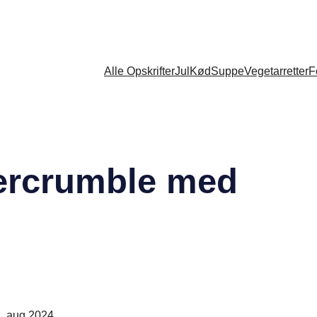
Alle Opskrifter
Jul
Kød
Suppe
Vegetarretter
F
bercrumble med
. aug 2024