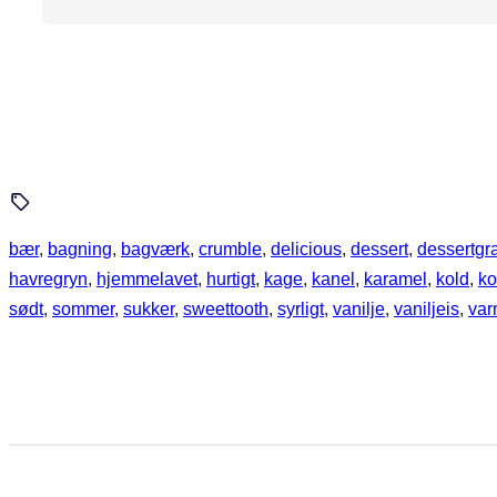
bær
, 
bagning
, 
bagværk
, 
crumble
, 
delicious
, 
dessert
, 
dessertgr
havregryn
, 
hjemmelavet
, 
hurtigt
, 
kage
, 
kanel
, 
karamel
, 
kold
, 
ko
sødt
, 
sommer
, 
sukker
, 
sweettooth
, 
syrligt
, 
vanilje
, 
vaniljeis
, 
va