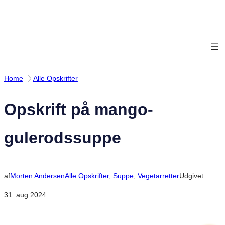
Spring
til
indhold
Home
Alle Opskrifter
Opskrift på mango-
gulerodssuppe
af
Morten Andersen
Alle Opskrifter
, 
Suppe
, 
Vegetarretter
Udgivet
31. aug 2024