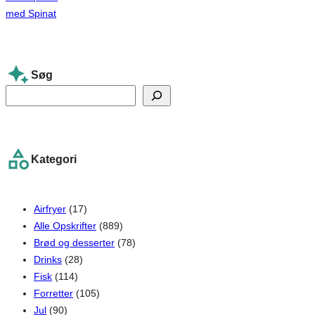
Søg
S
e
a
r
Kategori
c
h
Airfryer
(17)
Alle Opskrifter
(889)
Brød og desserter
(78)
Drinks
(28)
Fisk
(114)
Forretter
(105)
Jul
(90)