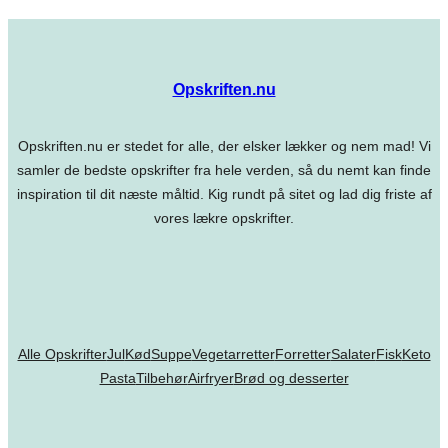
Opskriften.nu
Opskriften.nu er stedet for alle, der elsker lækker og nem mad! Vi
samler de bedste opskrifter fra hele verden, så du nemt kan finde
inspiration til dit næste måltid. Kig rundt på sitet og lad dig friste af
vores lækre opskrifter.
Alle Opskrifter
Jul
Kød
Suppe
Vegetarretter
Forretter
Salater
Fisk
Keto
Pasta
Tilbehør
Airfryer
Brød og desserter