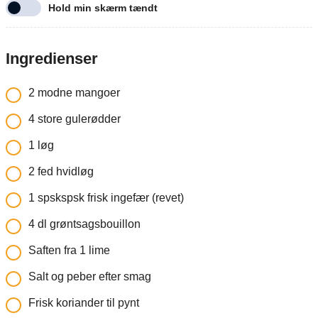
Hold min skærm tændt
Ingredienser
2
modne mangoer
4
store gulerødder
1
løg
2
fed
hvidløg
1
spskspsk
frisk ingefær (revet)
4
dl
grøntsagsbouillon
Saften fra 1 lime
Salt og peber efter smag
Frisk koriander til pynt