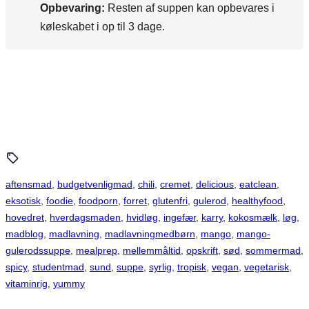
Opbevaring:
Resten af suppen kan opbevares i
køleskabet i op til 3 dage.
aftensmad
, 
budgetvenligmad
, 
chili
, 
cremet
, 
delicious
, 
eatclean
, 
eksotisk
, 
foodie
, 
foodporn
, 
forret
, 
glutenfri
, 
gulerod
, 
healthyfood
, 
hovedret
, 
hverdagsmaden
, 
hvidløg
, 
ingefær
, 
karry
, 
kokosmælk
, 
løg
, 
madblog
, 
madlavning
, 
madlavningmedbørn
, 
mango
, 
mango-
gulerodssuppe
, 
mealprep
, 
mellemmåltid
, 
opskrift
, 
sød
, 
sommermad
, 
spicy
, 
studentmad
, 
sund
, 
suppe
, 
syrlig
, 
tropisk
, 
vegan
, 
vegetarisk
, 
vitaminrig
, 
yummy