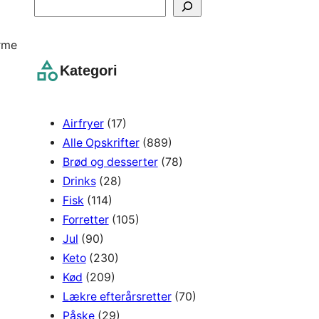
S
e
a
arme
r
Kategori
c
h
Airfryer
(17)
Alle Opskrifter
(889)
Brød og desserter
(78)
Drinks
(28)
Fisk
(114)
Forretter
(105)
Jul
(90)
Keto
(230)
Kød
(209)
Lækre efterårsretter
(70)
Påske
(29)