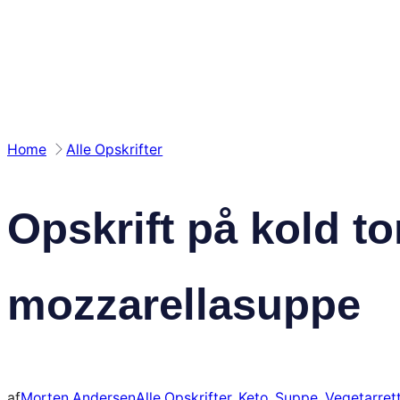
Spring
til
indhold
Home
Alle Opskrifter
Opskrift på kold t
mozzarellasuppe
af
Morten Andersen
Alle Opskrifter
, 
Keto
, 
Suppe
, 
Vegetarret