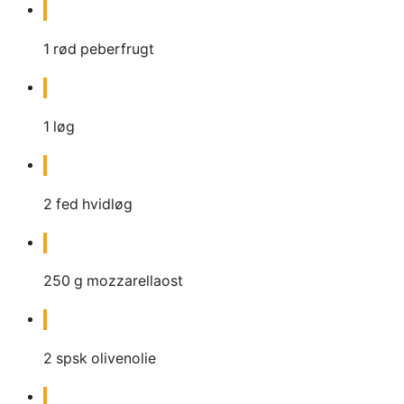
1
rød peberfrugt
1
løg
2
fed hvidløg
250
g
mozzarellaost
2
spsk
olivenolie