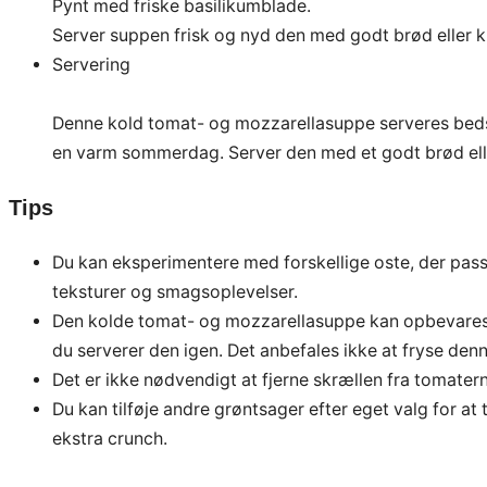
Pynt med friske basilikumblade.
Server suppen frisk og nyd den med godt brød eller
Servering
Denne kold tomat- og mozzarellasuppe serveres bedst 
en varm sommerdag. Server den med et godt brød elle
Tips
Du kan eksperimentere med forskellige oste, der passer 
teksturer og smagsoplevelser.
Den kolde tomat- og mozzarellasuppe kan opbevares i 
du serverer den igen. Det anbefales ikke at fryse de
Det er ikke nødvendigt at fjerne skrællen fra tomatern
Du kan tilføje andre grøntsager efter eget valg for at t
ekstra crunch.