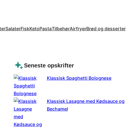
ter
Salater
Fisk
Keto
Pasta
Tilbehør
Airfryer
Brød og desserter
Seneste opskrifter
Klassisk Spaghetti Bolognese
Klassisk Lasagne med Kødsauce og
Bechamel