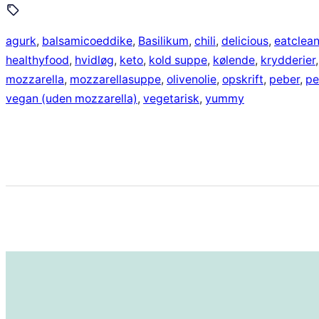
agurk
, 
balsamicoeddike
, 
Basilikum
, 
chili
, 
delicious
, 
eatclea
healthyfood
, 
hvidløg
, 
keto
, 
kold suppe
, 
kølende
, 
krydderier
,
mozzarella
, 
mozzarellasuppe
, 
olivenolie
, 
opskrift
, 
peber
, 
pe
vegan (uden mozzarella)
, 
vegetarisk
, 
yummy