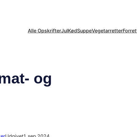
Alle Opskrifter
Jul
Kød
Suppe
Vegetarretter
Forret
omat- og
ter
Udgivet
1. sep 2024