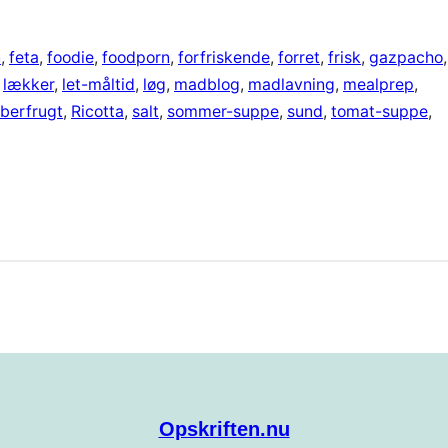
n
, 
feta
, 
foodie
, 
foodporn
, 
forfriskende
, 
forret
, 
frisk
, 
gazpacho
 
lækker
, 
let-måltid
, 
løg
, 
madblog
, 
madlavning
, 
mealprep
, 
berfrugt
, 
Ricotta
, 
salt
, 
sommer-suppe
, 
sund
, 
tomat-suppe
, 
Opskriften.nu