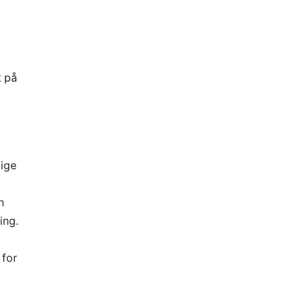
t på
lige
n
ing.
 for