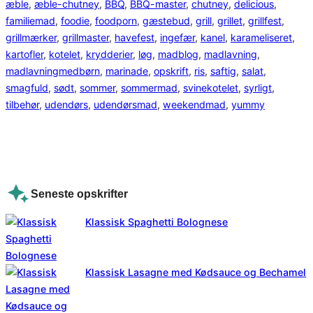
æble
, 
æble-chutney
, 
BBQ
, 
BBQ-master
, 
chutney
, 
delicious
, 
familiemad
, 
foodie
, 
foodporn
, 
gæstebud
, 
grill
, 
grillet
, 
grillfest
, 
grillmærker
, 
grillmaster
, 
havefest
, 
ingefær
, 
kanel
, 
karameliseret
, 
kartofler
, 
kotelet
, 
krydderier
, 
løg
, 
madblog
, 
madlavning
, 
madlavningmedbørn
, 
marinade
, 
opskrift
, 
ris
, 
saftig
, 
salat
, 
smagfuld
, 
sødt
, 
sommer
, 
sommermad
, 
svinekotelet
, 
syrligt
, 
tilbehør
, 
udendørs
, 
udendørsmad
, 
weekendmad
, 
yummy
Seneste opskrifter
Klassisk Spaghetti Bolognese
Klassisk Lasagne med Kødsauce og Bechamel