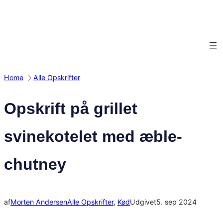
Spring
til
indhold
Home
Alle Opskrifter
Opskrift på grillet
svinekotelet med æble-
chutney
af
Morten Andersen
Alle Opskrifter
, 
Kød
Udgivet
5. sep 2024