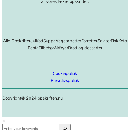
af vores lækre opskrifter.
Alle Opskrifter
Jul
Kød
Suppe
Vegetarretter
Forretter
Salater
Fisk
Keto
Pasta
Tilbehør
Airfryer
Brød og desserter
Cookiepolitik
Privatlivspolitik
Copyright© 2024 opskriften.nu
×
Search