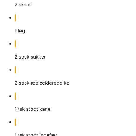
2
æbler
1
løg
2
spsk
sukker
2
spsk
æblecidereddike
1
tsk
stødt kanel
1
tsk
stødt ingefær