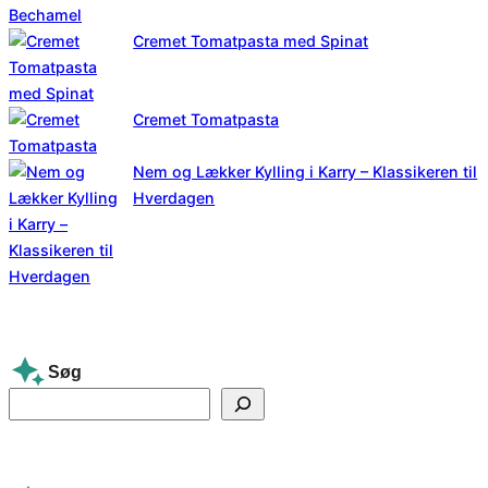
Cremet Tomatpasta med Spinat
Cremet Tomatpasta
Nem og Lækker Kylling i Karry – Klassikeren til
Hverdagen
Søg
S
e
a
r