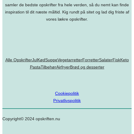
samler de bedste opskrifter fra hele verden, så du nemt kan finde
inspiration til dit næste måltid. Kig rundt på sitet og lad dig friste af
vores lækre opskrifter.
Alle Opskrifter
Jul
Kød
Suppe
Vegetarretter
Forretter
Salater
Fisk
Keto
Pasta
Tilbehør
Airfryer
Brød og desserter
Cookiepolitik
Privatlivspolitik
Copyright© 2024 opskriften.nu