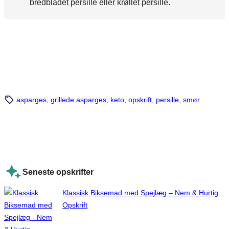
bredbladet persille eller krøllet persille.
asparges
, 
grillede asparges
, 
keto
, 
opskrift
, 
persille
, 
smør
Seneste opskrifter
Klassisk Biksemad med Spejlæg – Nem & Hurtig
Opskrift