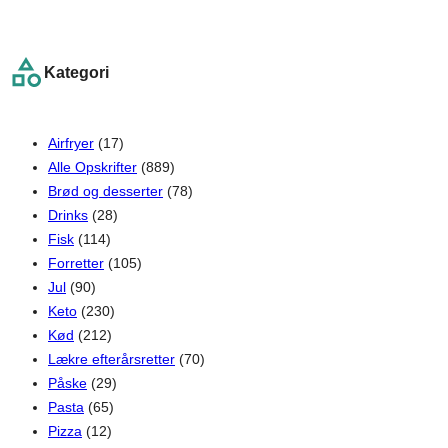
e
a
r
Kategori
c
h
Airfryer
(17)
Alle Opskrifter
(889)
Brød og desserter
(78)
Drinks
(28)
Fisk
(114)
Forretter
(105)
Jul
(90)
Keto
(230)
Kød
(212)
Lækre efterårsretter
(70)
Påske
(29)
Pasta
(65)
Pizza
(12)