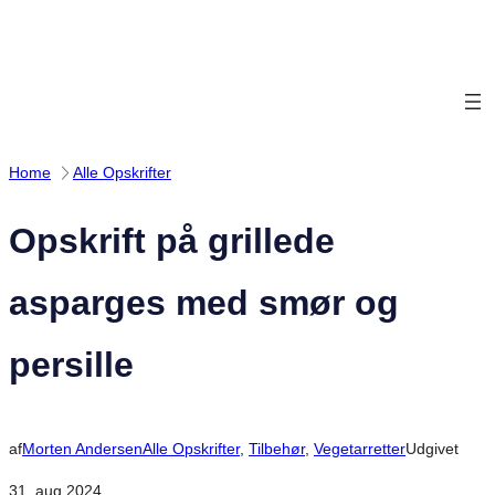
Spring
til
indhold
Home
Alle Opskrifter
Opskrift på grillede
asparges med smør og
persille
af
Morten Andersen
Alle Opskrifter
, 
Tilbehør
, 
Vegetarretter
Udgivet
31. aug 2024