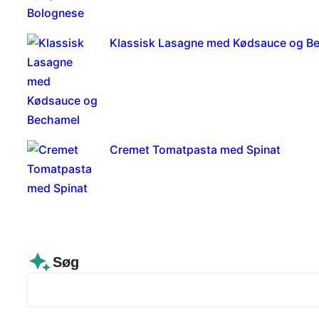
Klassisk Lasagne med Kødsauce og B
Cremet Tomatpasta med Spinat
Søg
S
e