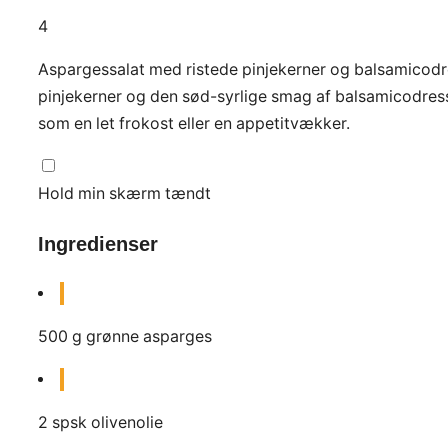
4
Aspargessalat med ristede pinjekerner og balsamicodre
pinjekerner og den sød-syrlige smag af balsamicodress
som en let frokost eller en appetitvækker.
Hold min skærm tændt
Ingredienser
500
g
grønne asparges
2
spsk
olivenolie