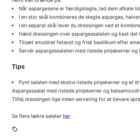
nemt kan brænde på.
Når aspargesene er færdigstegte, lad dem afkøle lid
I en stor skål kombineres de stegte asparges, halve
I en separat skål laver du dressingen ved at kombine
Hæld dressingen over aspargessalaten og kast det h
Tilsæt smuldret fetaost og frisk basilikum efter sm
Servér aspargessalaten med ristede pinjekerner og 
Tips
Pynt salaten med ekstra ristede pinjekerner og et dry
Aspargessalat med ristede pinjekerner og balsamicodressi
Tilføj dressingen lige inden servering for at bevare sp
Se flere lækre salater
her