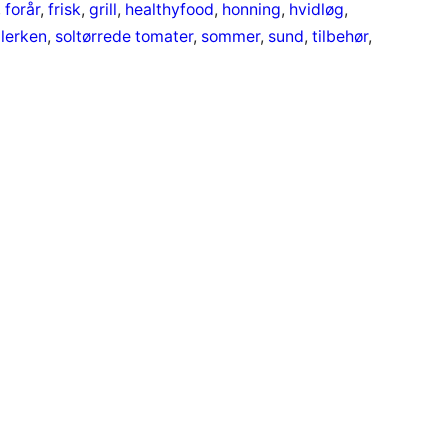
, 
forår
, 
frisk
, 
grill
, 
healthyfood
, 
honning
, 
hvidløg
, 
llerken
, 
soltørrede tomater
, 
sommer
, 
sund
, 
tilbehør
, 