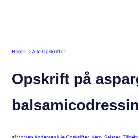
Spring
til
indhold
Home
Alle Opskrifter
Opskrift på aspar
balsamicodressi
af
Morten Andersen
Alle Opskrifter
, 
Keto
, 
Salater
, 
Tilbeh