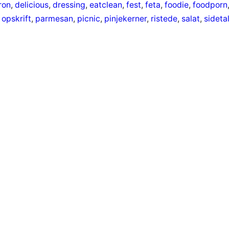
ron
, 
delicious
, 
dressing
, 
eatclean
, 
fest
, 
feta
, 
foodie
, 
foodporn
 
opskrift
, 
parmesan
, 
picnic
, 
pinjekerner
, 
ristede
, 
salat
, 
sideta