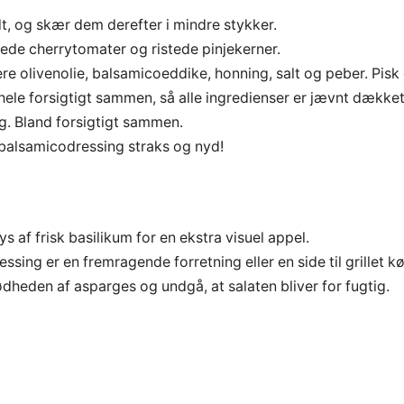
t, og skær dem derefter i mindre stykker.
rede cherrytomater og ristede pinjekerner.
re olivenolie, balsamicoeddike, honning, salt og peber. Pisk
ele forsigtigt sammen, så alle ingredienser er jævnt dækket
ag. Bland forsigtigt sammen.
balsamicodressing straks og nyd!
s af frisk basilikum for en ekstra visuel appel.
ng er en fremragende forretning eller en side til grillet kød
rødheden af asparges og undgå, at salaten bliver for fugtig.