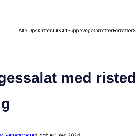
Alle Opskrifter
Jul
Kød
Suppe
Vegetarretter
Forretter
S
gessalat med risted
ng
ør
, 
Vegetarretter
Udgivet
1. sep 2024