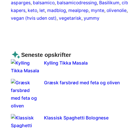
asparges
, 
balsamico
, 
balsamicodressing
, 
Basilikum
, 
cit
kapers
, 
keto
, 
let
, 
madblog
, 
mealprep
, 
mynte
, 
olivenolie
,
vegan (hvis uden ost)
, 
vegetarisk
, 
yummy
Seneste opskrifter
Kylling Tikka Masala
Græsk farsbrød med feta og oliven
Klassisk Spaghetti Bolognese