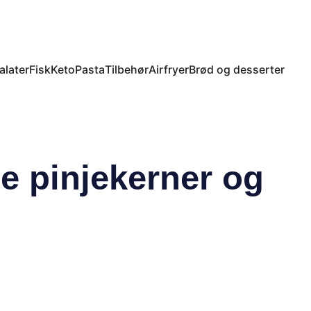
alater
Fisk
Keto
Pasta
Tilbehør
Airfryer
Brød og desserter
e pinjekerner og