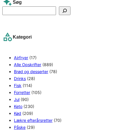
Søg
S
e
a
r
Kategori
c
h
Airfryer
(17)
Alle Opskrifter
(889)
Brød og desserter
(78)
Drinks
(28)
Fisk
(114)
Forretter
(105)
Jul
(90)
Keto
(230)
Kød
(209)
Lækre efterårsretter
(70)
Påske
(29)