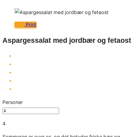
Print
Aspargessalat med jordbær og fetaost
Personer
4
Sommeren er over os, og det betyder friske bær og