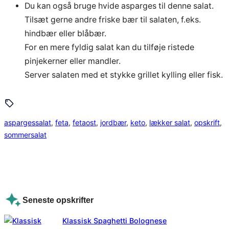
Du kan også bruge hvide asparges til denne salat.
Tilsæt gerne andre friske bær til salaten, f.eks.
hindbær eller blåbær.
For en mere fyldig salat kan du tilføje ristede
pinjekerner eller mandler.
Server salaten med et stykke grillet kylling eller fisk.
aspargessalat
, 
feta
, 
fetaost
, 
jordbær
, 
keto
, 
lækker salat
, 
opskrift
, 
sommersalat
Seneste opskrifter
Klassisk Spaghetti Bolognese