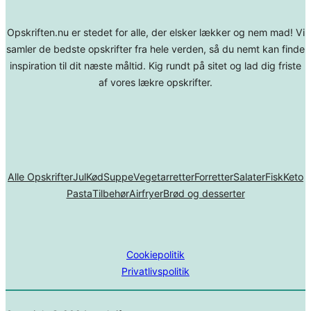
Opskriften.nu er stedet for alle, der elsker lækker og nem mad! Vi
samler de bedste opskrifter fra hele verden, så du nemt kan finde
inspiration til dit næste måltid. Kig rundt på sitet og lad dig friste
af vores lækre opskrifter.
Alle Opskrifter
Jul
Kød
Suppe
Vegetarretter
Forretter
Salater
Fisk
Keto
Pasta
Tilbehør
Airfryer
Brød og desserter
Cookiepolitik
Privatlivspolitik