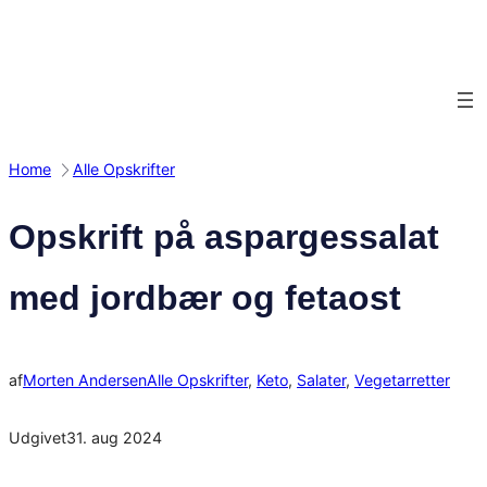
Spring
til
indhold
Home
Alle Opskrifter
Opskrift på aspargessalat
med jordbær og fetaost
af
Morten Andersen
Alle Opskrifter
, 
Keto
, 
Salater
, 
Vegetarretter
Udgivet
31. aug 2024