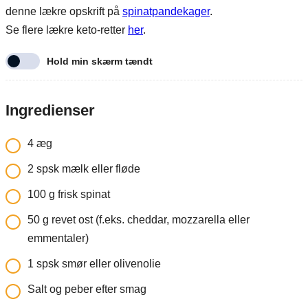
denne lækre opskrift på
spinatpandekager
.
Se flere lækre keto-retter
her
.
Hold min skærm tændt
Ingredienser
4
æg
2
spsk mælk eller fløde
100
g
frisk spinat
50
g
revet ost (f.eks. cheddar, mozzarella eller
emmentaler)
1
spsk smør eller olivenolie
Salt og peber efter smag