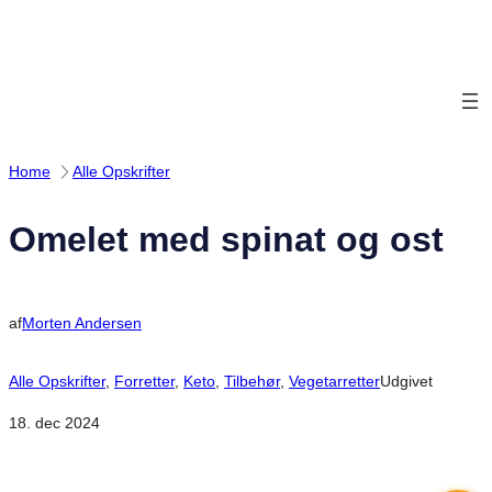
Spring
til
indhold
Home
Alle Opskrifter
Omelet med spinat og ost
af
Morten Andersen
Alle Opskrifter
, 
Forretter
, 
Keto
, 
Tilbehør
, 
Vegetarretter
Udgivet
18. dec 2024