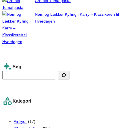
Cremet Tomatpasta
Nem og Lækker Kylling i Karry – Klassikeren til
Hverdagen
Søg
S
e
a
r
Kategori
c
h
Airfryer
(17)