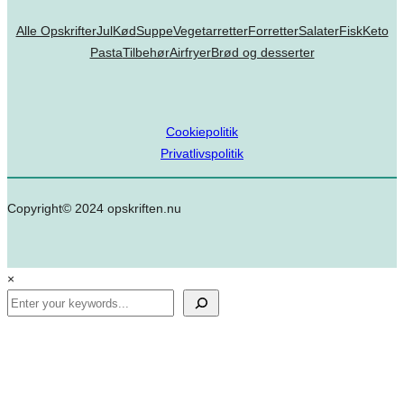
Alle Opskrifter
Jul
Kød
Suppe
Vegetarretter
Forretter
Salater
Fisk
Keto
Pasta
Tilbehør
Airfryer
Brød og desserter
Cookiepolitik
Privatlivspolitik
Copyright© 2024 opskriften.nu
×
Search
✕