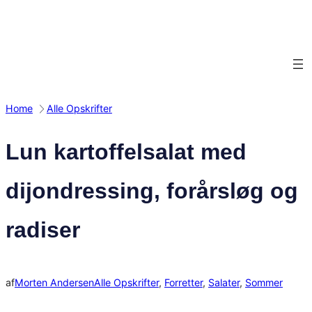
Spring
til
indhold
Home
Alle Opskrifter
Lun kartoffelsalat med
dijondressing, forårsløg og
radiser
af
Morten Andersen
Alle Opskrifter
, 
Forretter
, 
Salater
, 
Sommer