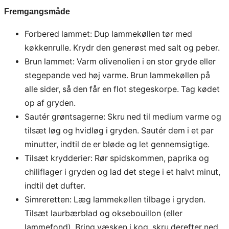
Fremgangsmåde
Forbered lammet: Dup lammekøllen tør med
køkkenrulle. Krydr den generøst med salt og peber.
Brun lammet: Varm olivenolien i en stor gryde eller
stegepande ved høj varme. Brun lammekøllen på
alle sider, så den får en flot stegeskorpe. Tag kødet
op af gryden.
Sautér grøntsagerne: Skru ned til medium varme og
tilsæt løg og hvidløg i gryden. Sautér dem i et par
minutter, indtil de er bløde og let gennemsigtige.
Tilsæt krydderier: Rør spidskommen, paprika og
chiliflager i gryden og lad det stege i et halvt minut,
indtil det dufter.
Simreretten: Læg lammekøllen tilbage i gryden.
Tilsæt laurbærblad og oksebouillon (eller
lammefond). Bring væsken i kog, skru derefter ned