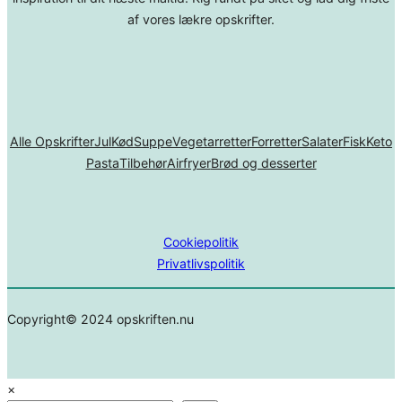
af vores lækre opskrifter.
Alle Opskrifter
Jul
Kød
Suppe
Vegetarretter
Forretter
Salater
Fisk
Keto
Pasta
Tilbehør
Airfryer
Brød og desserter
Cookiepolitik
Privatlivspolitik
Copyright© 2024 opskriften.nu
×