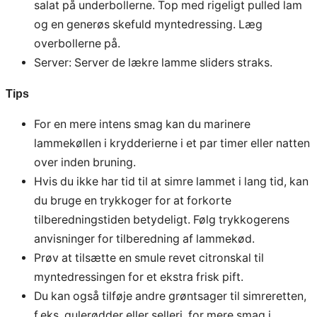
salat på underbollerne. Top med rigeligt pulled lam
og en generøs skefuld myntedressing. Læg
overbollerne på.
Server: Server de lækre lamme sliders straks.
Tips
For en mere intens smag kan du marinere
lammekøllen i krydderierne i et par timer eller natten
over inden bruning.
Hvis du ikke har tid til at simre lammet i lang tid, kan
du bruge en trykkoger for at forkorte
tilberedningstiden betydeligt. Følg trykkogerens
anvisninger for tilberedning af lammekød.
Prøv at tilsætte en smule revet citronskal til
myntedressingen for et ekstra frisk pift.
Du kan også tilføje andre grøntsager til simreretten,
f.eks. gulerødder eller selleri, for mere smag i