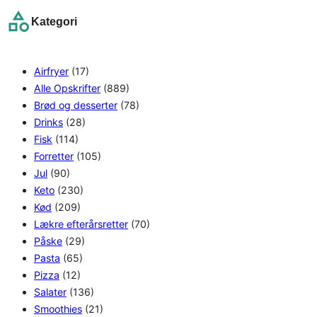
r
Kategori
c
h
Airfryer
(17)
Alle Opskrifter
(889)
Brød og desserter
(78)
Drinks
(28)
Fisk
(114)
Forretter
(105)
Jul
(90)
Keto
(230)
Kød
(209)
Lækre efterårsretter
(70)
Påske
(29)
Pasta
(65)
Pizza
(12)
Salater
(136)
Smoothies
(21)