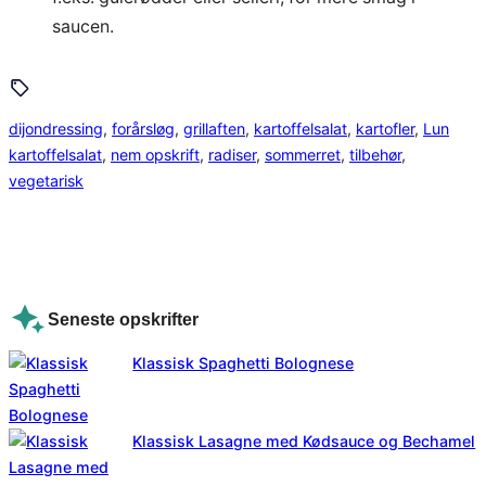
saucen.
dijondressing
, 
forårsløg
, 
grillaften
, 
kartoffelsalat
, 
kartofler
, 
Lun
kartoffelsalat
, 
nem opskrift
, 
radiser
, 
sommerret
, 
tilbehør
, 
vegetarisk
Seneste opskrifter
Klassisk Spaghetti Bolognese
Klassisk Lasagne med Kødsauce og Bechamel