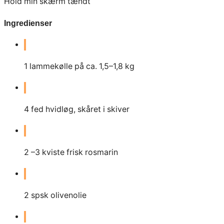
Hold min skærm tændt
Ingredienser
1
lammekølle på ca. 1,5–1,8 kg
4
fed hvidløg, skåret i skiver
2
–3 kviste frisk rosmarin
2
spsk olivenolie