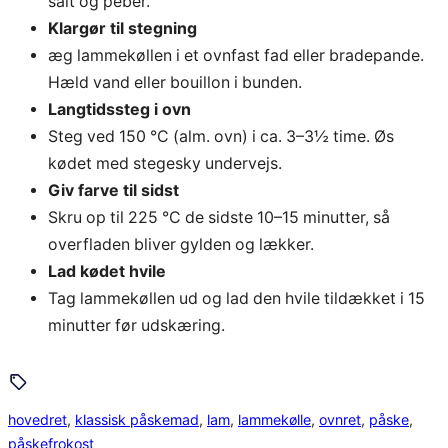
salt og peber.
Klargør til stegning
æg lammekøllen i et ovnfast fad eller bradepande.
Hæld vand eller bouillon i bunden.
Langtidssteg i ovn
Steg ved 150 °C (alm. ovn) i ca. 3–3½ time. Øs
kødet med stegesky undervejs.
Giv farve til sidst
Skru op til 225 °C de sidste 10–15 minutter, så
overfladen bliver gylden og lækker.
Lad kødet hvile
Tag lammekøllen ud og lad den hvile tildækket i 15
minutter før udskæring.
hovedret
, 
klassisk påskemad
, 
lam
, 
lammekølle
, 
ovnret
, 
påske
, 
påskefrokost