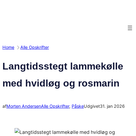
Spring
til
indhold
Home
Alle Opskrifter
Langtidsstegt lammekølle
med hvidløg og rosmarin
af
Morten Andersen
Alle Opskrifter
, 
Påske
Udgivet
31. jan 2026