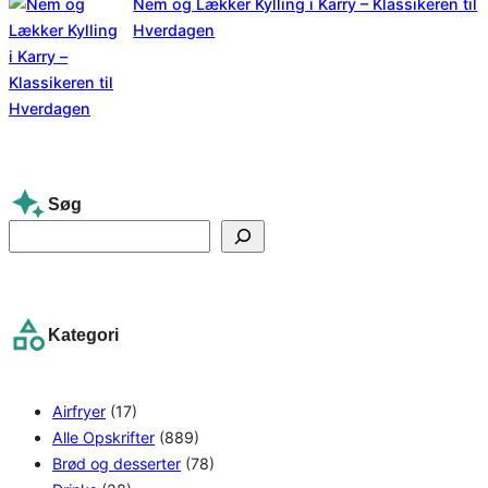
Nem og Lækker Kylling i Karry – Klassikeren til
Hverdagen
Søg
S
e
a
r
Kategori
c
h
Airfryer
(17)
Alle Opskrifter
(889)
Brød og desserter
(78)