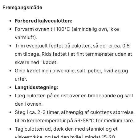
Fremgangsmåde
Forbered kalveculotten:
Forvarm ovnen til 100°C (almindelig ovn, ikke
varmluft).
Trim eventuelt fedtet på culotten, så der er ca. 0,5
cm tilbage. Rids fedtet i et fint ternmønster uden at
skære ned i kødet.
Gnid kødet ind i olivenolie, salt, peber, hvidløg og
urter.
Langtidsstegning:
Læg culotten på en rist over en bradepande og sæt
den i ovnen.
Steg i ca. 2-3 timer, afhængig af culottens størrelse,
til en kernetemperatur på 56-58°C for medium rare.
Tag culotten ud, dæk den med stanniol og et
viskestykke, og lad den hvile i mindst 15-20