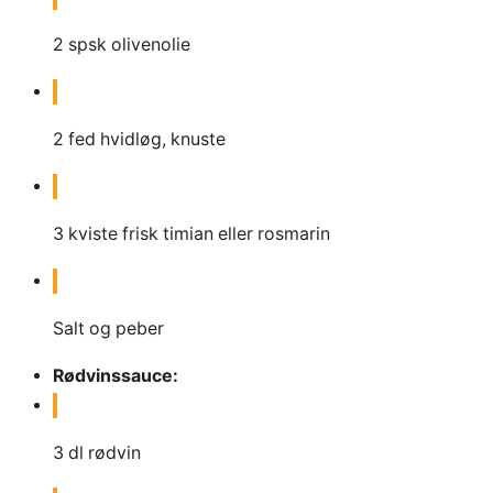
2
spsk
olivenolie
2
fed
hvidløg, knuste
3
kviste
frisk timian eller rosmarin
Salt og peber
Rødvinssauce:
3
dl
rødvin