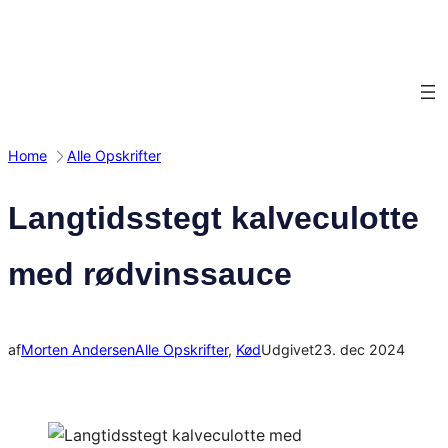
Spring
til
indhold
Home
Alle Opskrifter
Langtidsstegt kalveculotte
med rødvinssauce
af
Morten Andersen
Alle Opskrifter
, 
Kød
Udgivet
23. dec 2024