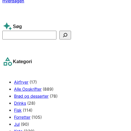
Søg
S
e
a
r
Kategori
c
h
Airfryer
(17)
Alle Opskrifter
(889)
Brød og desserter
(78)
Drinks
(28)
Fisk
(114)
Forretter
(105)
Jul
(90)