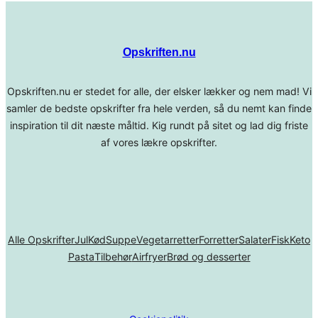
Opskriften.nu
Opskriften.nu er stedet for alle, der elsker lækker og nem mad! Vi
samler de bedste opskrifter fra hele verden, så du nemt kan finde
inspiration til dit næste måltid. Kig rundt på sitet og lad dig friste
af vores lækre opskrifter.
Alle Opskrifter
Jul
Kød
Suppe
Vegetarretter
Forretter
Salater
Fisk
Keto
Pasta
Tilbehør
Airfryer
Brød og desserter