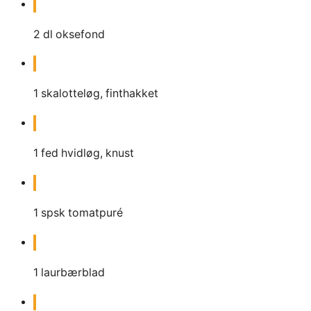
2
dl
oksefond
1
skalotteløg, finthakket
1
fed hvidløg, knust
1
spsk tomatpuré
1
laurbærblad