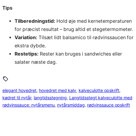
Tips
Tilberedningstid:
Hold øje med kernetemperaturen
for præcist resultat – brug altid et stegetermometer.
Variation:
Tilsæt lidt balsamico til rødvinssaucen for
ekstra dybde.
Restetips:
Rester kan bruges i sandwiches eller
salater næste dag.
elegant hovedret
, 
hovedret med kalv
, 
kalveculotte opskrift
, 
kødret til nytår
, 
langtidsstegning
, 
Langtidsstegt kalveculotte med
rødvinssauce: nytårsmenu
, 
nytårsmiddag
, 
rødvinssauce opskrift