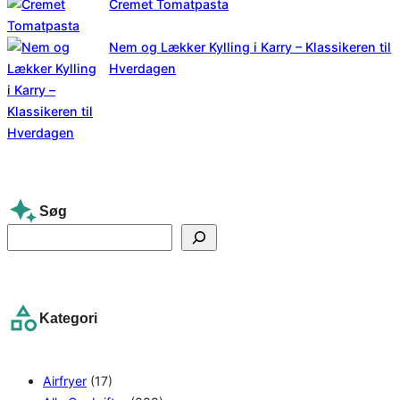
Cremet Tomatpasta
Nem og Lækker Kylling i Karry – Klassikeren til
Hverdagen
Søg
S
e
a
r
Kategori
c
h
Airfryer
(17)