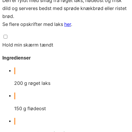
Den er fyldt med smag fra røget laks, flødeost og frisk
dild og serveres bedst med sprøde knækbrød eller ristet
brød.
Se flere opskrifter med laks
her
.
Hold min skærm tændt
Ingredienser
200
g
røget laks
150
g
flødeost