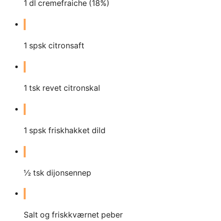
1
dl
cremefraiche (18%)
1
spsk citronsaft
1
tsk revet citronskal
1
spsk friskhakket dild
½ tsk dijonsennep
Salt og friskkværnet peber