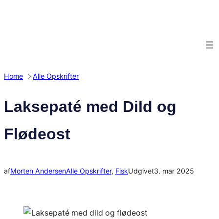
Spring
til
indhold
Home
Alle Opskrifter
Laksepaté med Dild og
Flødeost
af
Morten Andersen
Alle Opskrifter
, 
Fisk
Udgivet
3. mar 2025