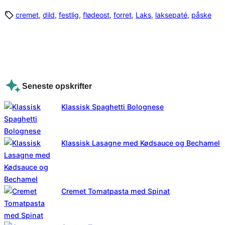
cremet
, 
dild
, 
festlig
, 
flødeost
, 
forret
, 
Laks
, 
laksepaté
, 
påske
Seneste opskrifter
Klassisk Spaghetti Bolognese
Klassisk Lasagne med Kødsauce og Bechamel
Cremet Tomatpasta med Spinat