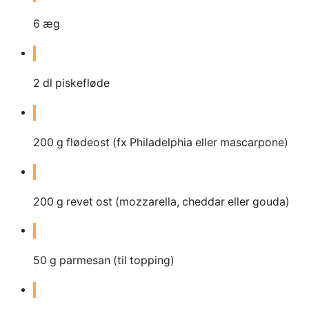
6
æg
2
dl
piskefløde
200
g
flødeost (fx Philadelphia eller mascarpone)
200
g
revet ost (mozzarella, cheddar eller gouda)
50
g
parmesan (til topping)