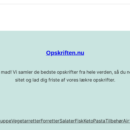
Opskriften.nu
 mad! Vi samler de bedste opskrifter fra hele verden, så du ne
sitet og lad dig friste af vores lækre opskrifter.
Suppe
Vegetarretter
Forretter
Salater
Fisk
Keto
Pasta
Tilbehør
Air