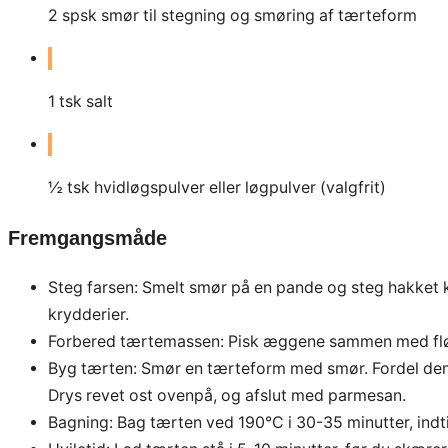
2
spsk smør til stegning og smøring af tærteform
1
tsk salt
½ tsk hvidløgspulver eller løgpulver (valgfrit)
Fremgangsmåde
Steg farsen: Smelt smør på en pande og steg hakket ky
krydderier.
Forbered tærtemassen: Pisk æggene sammen med fløde
Byg tærten: Smør en tærteform med smør. Fordel den
Drys revet ost ovenpå, og afslut med parmesan.
Bagning: Bag tærten ved 190°C i 30-35 minutter, indtil