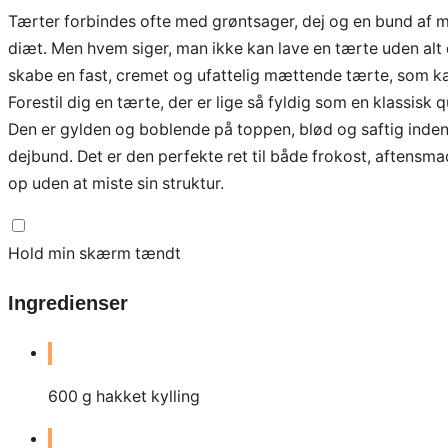
Tærter forbindes ofte med grøntsager, dej og en bund af me
diæt. Men hvem siger, man ikke kan lave en tærte uden alt d
skabe en fast, cremet og ufattelig mættende tærte, som ka
Forestil dig en tærte, der er lige så fyldig som en klassis
Den er gylden og boblende på toppen, blød og saftig indeni,
dejbund. Det er den perfekte ret til både frokost, aftensm
op uden at miste sin struktur.
Hold min skærm tændt
Ingredienser
600
g
hakket kylling