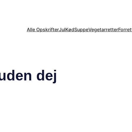
Alle Opskrifter
Jul
Kød
Suppe
Vegetarretter
Forret
 uden dej