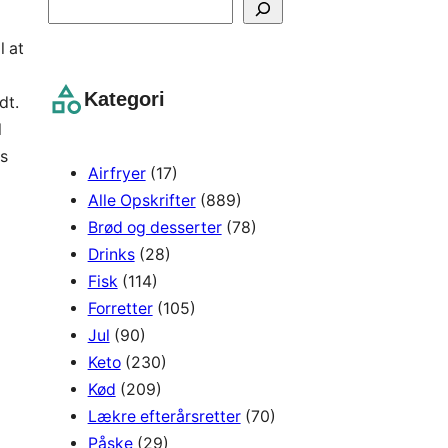
S
e
l at
a
r
Kategori
dt.
c
l
h
es
Airfryer
(17)
Alle Opskrifter
(889)
Brød og desserter
(78)
Drinks
(28)
Fisk
(114)
Forretter
(105)
Jul
(90)
Keto
(230)
Kød
(209)
Lækre efterårsretter
(70)
Påske
(29)