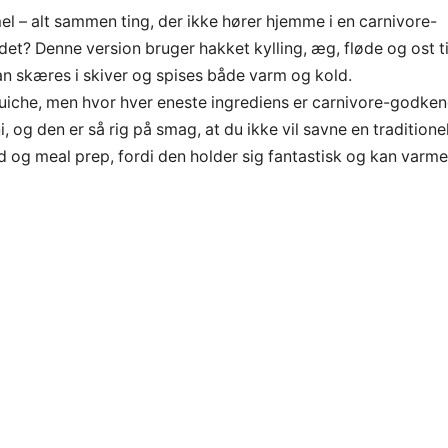
l – alt sammen ting, der ikke hører hjemme i en carnivore-
et? Denne version bruger hakket kylling, æg, fløde og ost ti
n skæres i skiver og spises både varm og kold.
k quiche, men hvor hver eneste ingrediens er carnivore-godken
 og den er så rig på smag, at du ikke vil savne en traditione
ad og meal prep, fordi den holder sig fantastisk og kan varm