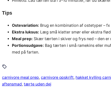
Hviletid: Lad tærten stå i 5-10 minutter, før du skære
Tips
Ostevariation:
Brug en kombination af ostetyper – fx
Ekstra luksus:
Læg små klatter smør eller ekstra flød
Meal prep:
Skær tærten i skiver og frys ned – den er 
Portionsudgave:
Bag tærten i små ramekins eller muf
med på farten.
carnivore meal prep
, 
carnivore opskrift
, 
hakket kylling carn
aftensmad
, 
tærte uden dej