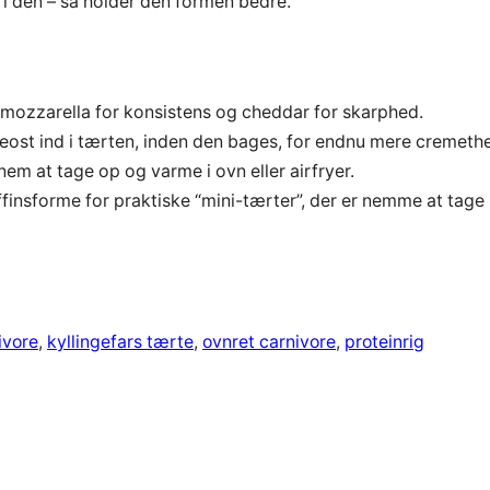
r i den – så holder den formen bedre.
 mozzarella for konsistens og cheddar for skarphed.
eost ind i tærten, inden den bages, for endnu mere cremeth
nem at tage op og varme i ovn eller airfryer.
finsforme for praktiske “mini-tærter”, der er nemme at tage
ivore
, 
kyllingefars tærte
, 
ovnret carnivore
, 
proteinrig