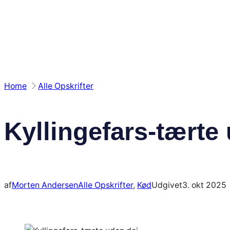
Spring
til
indhold
Home
Alle Opskrifter
Kyllingefars-tærte
af
Morten Andersen
Alle Opskrifter
, 
Kød
Udgivet
3. okt 2025