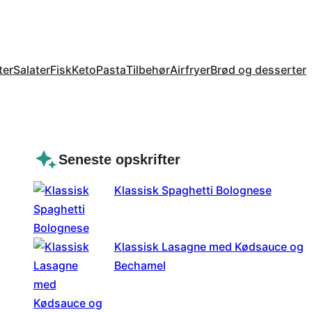
ter
Salater
Fisk
Keto
Pasta
Tilbehør
Airfryer
Brød og desserter
Seneste opskrifter
Klassisk Spaghetti Bolognese
Klassisk Lasagne med Kødsauce og
Bechamel