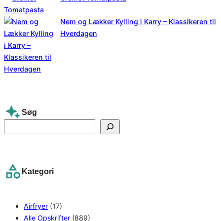
Nem og Lækker Kylling i Karry – Klassikeren til
Hverdagen
Søg
S
e
a
r
Kategori
c
h
Airfryer
(17)
Alle Opskrifter
(889)