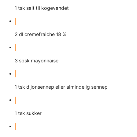
1
tsk salt til kogevandet
2
dl
cremefraiche 18 %
3
spsk mayonnaise
1
tsk dijonsennep eller almindelig sennep
1
tsk sukker