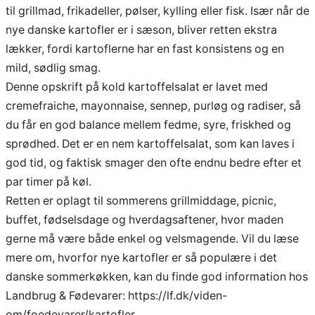
til grillmad, frikadeller, pølser, kylling eller fisk. Især når de
nye danske kartofler er i sæson, bliver retten ekstra
lækker, fordi kartoflerne har en fast konsistens og en
mild, sødlig smag.
Denne opskrift på kold kartoffelsalat er lavet med
cremefraiche, mayonnaise, sennep, purløg og radiser, så
du får en god balance mellem fedme, syre, friskhed og
sprødhed. Det er en nem kartoffelsalat, som kan laves i
god tid, og faktisk smager den ofte endnu bedre efter et
par timer på køl.
Retten er oplagt til sommerens grillmiddage, picnic,
buffet, fødselsdage og hverdagsaftener, hvor maden
gerne må være både enkel og velsmagende. Vil du læse
mere om, hvorfor nye kartofler er så populære i det
danske sommerkøkken, kan du finde god information hos
Landbrug & Fødevarer:
https://lf.dk/viden-
om/foedevarer/kartofler