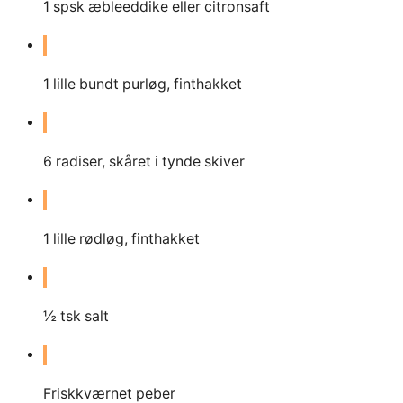
1
spsk æbleeddike eller citronsaft
1
lille bundt purløg, finthakket
6
radiser, skåret i tynde skiver
1
lille rødløg, finthakket
½ tsk salt
Friskkværnet peber