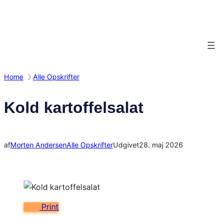
Spring
til
indhold
Home
Alle Opskrifter
Kold kartoffelsalat
af
Morten Andersen
Alle Opskrifter
Udgivet
28. maj 2026
Print