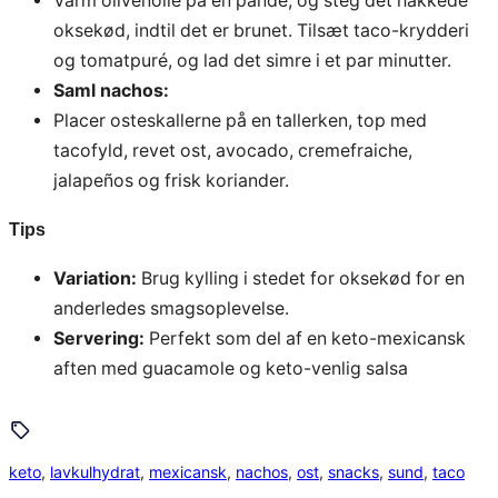
Varm olivenolie på en pande, og steg det hakkede
oksekød, indtil det er brunet. Tilsæt taco-krydderi
og tomatpuré, og lad det simre i et par minutter.
Saml nachos:
Placer osteskallerne på en tallerken, top med
tacofyld, revet ost, avocado, cremefraiche,
jalapeños og frisk koriander.
Tips
Variation:
Brug kylling i stedet for oksekød for en
anderledes smagsoplevelse.
Servering:
Perfekt som del af en keto-mexicansk
aften med guacamole og keto-venlig salsa
keto
, 
lavkulhydrat
, 
mexicansk
, 
nachos
, 
ost
, 
snacks
, 
sund
, 
taco