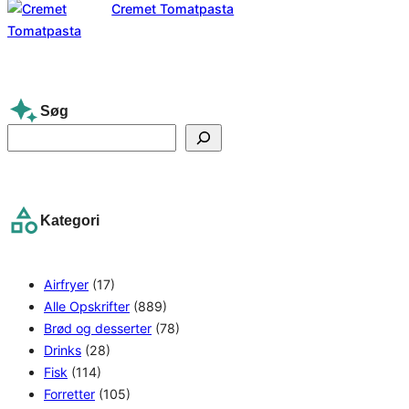
Cremet Tomatpasta
Søg
S
e
a
r
Kategori
c
h
Airfryer
(17)
Alle Opskrifter
(889)
Brød og desserter
(78)
Drinks
(28)
Fisk
(114)
Forretter
(105)