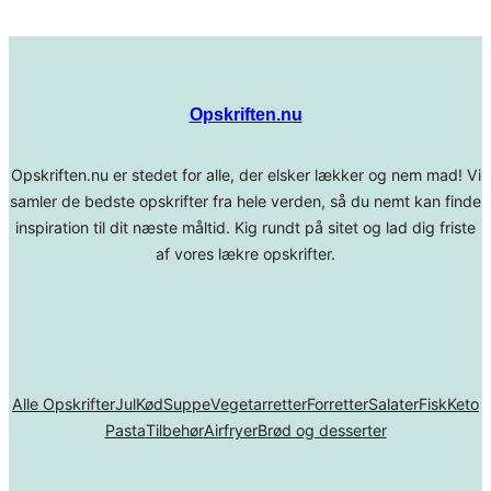
Opskriften.nu
Opskriften.nu er stedet for alle, der elsker lækker og nem mad! Vi
samler de bedste opskrifter fra hele verden, så du nemt kan finde
inspiration til dit næste måltid. Kig rundt på sitet og lad dig friste
af vores lækre opskrifter.
Alle Opskrifter
Jul
Kød
Suppe
Vegetarretter
Forretter
Salater
Fisk
Keto
Pasta
Tilbehør
Airfryer
Brød og desserter