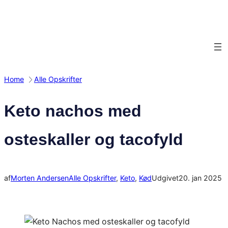
Spring
til
indhold
Home
Alle Opskrifter
Keto nachos med
osteskaller og tacofyld
af
Morten Andersen
Alle Opskrifter
, 
Keto
, 
Kød
Udgivet
20. jan 2025