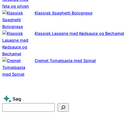
Klassisk Spaghetti Bolognese
Klassisk Lasagne med Kødsauce og Bechamel
Cremet Tomatpasta med Spinat
Søg
S
e
a
r