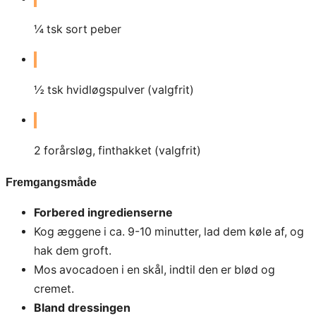
¼ tsk sort peber
½ tsk hvidløgspulver (valgfrit)
2
forårsløg, finthakket (valgfrit)
Fremgangsmåde
Forbered ingredienserne
Kog æggene i ca. 9-10 minutter, lad dem køle af, og
hak dem groft.
Mos avocadoen i en skål, indtil den er blød og
cremet.
Bland dressingen