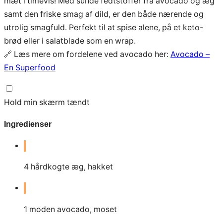
mæt i timevis! Med sunde fedtstoffer fra avocado og æg
samt den friske smag af dild, er den både nærende og
utrolig smagfuld. Perfekt til at spise alene, på et keto-
brød eller i salatblade som en wrap.
🔗 Læs mere om fordelene ved avocado her:
Avocado –
En Superfood
Hold min skærm tændt
Ingredienser
4
hårdkogte æg, hakket
1
moden avocado, moset