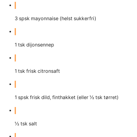
3
spsk mayonnaise (helst sukkerfri)
1
tsk dijonsennep
1
tsk frisk citronsaft
1
spsk frisk dild, finthakket (eller ½ tsk tørret)
½ tsk salt