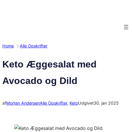
Spring
til
indhold
Home
Alle Opskrifter
Keto Æggesalat med
Avocado og Dild
af
Morten Andersen
Alle Opskrifter
, 
Keto
Udgivet
30. jan 2025