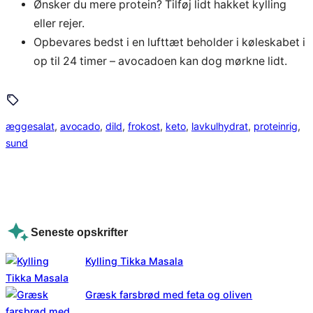
Ønsker du mere protein? Tilføj lidt hakket kylling
eller rejer.
Opbevares bedst i en lufttæt beholder i køleskabet i
op til 24 timer – avocadoen kan dog mørkne lidt.
æggesalat
, 
avocado
, 
dild
, 
frokost
, 
keto
, 
lavkulhydrat
, 
proteinrig
, 
sund
Seneste opskrifter
Kylling Tikka Masala
Græsk farsbrød med feta og oliven