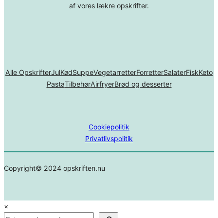
af vores lækre opskrifter.
Alle Opskrifter
Jul
Kød
Suppe
Vegetarretter
Forretter
Salater
Fisk
Keto
Pasta
Tilbehør
Airfryer
Brød og desserter
Cookiepolitik
Privatlivspolitik
Copyright© 2024 opskriften.nu
×
Search