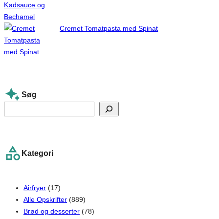
Cremet Tomatpasta med Spinat
Søg
S
e
a
r
Kategori
c
h
Airfryer
(17)
Alle Opskrifter
(889)
Brød og desserter
(78)