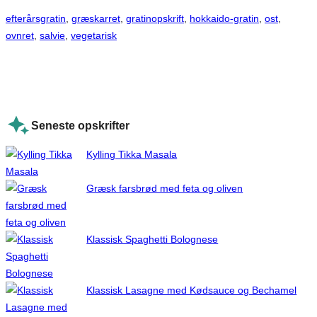
efterårsgratin
, 
græskarret
, 
gratinopskrift
, 
hokkaido-gratin
, 
ost
, 
ovnret
, 
salvie
, 
vegetarisk
Seneste opskrifter
Kylling Tikka Masala
Græsk farsbrød med feta og oliven
Klassisk Spaghetti Bolognese
Klassisk Lasagne med Kødsauce og Bechamel