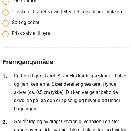
100
ml
fløde
1
teskefuld tørret salvie (eller 6-8 friske blade, hakket)
Salt og peber
Frisk salvie til pynt
Fremgangsmåde
Forbered græskaret: Skær Hokkaido græskaret i halve
og fjern kernerne. Skær derefter græskaret i tynde
skiver (ca. 0,5 cm tykke). Du kan vælge at beholde
skrællen på, da den er spiselig og bliver blød under
bagningen.
Sautér løg og hvidløg: Opvarm olivenolien i en stor
pande over middel varme. Tilsæt hakket løg og hvidløg