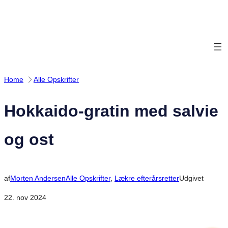
Spring
til
indhold
Home
Alle Opskrifter
Hokkaido-gratin med salvie
og ost
af
Morten Andersen
Alle Opskrifter
, 
Lækre efterårsretter
Udgivet
22. nov 2024