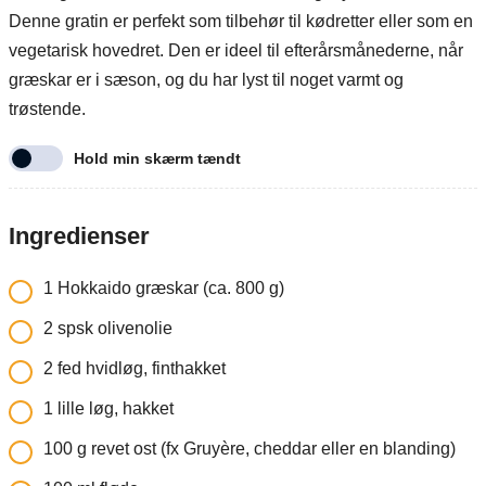
Denne gratin er perfekt som tilbehør til kødretter eller som en
vegetarisk hovedret. Den er ideel til efterårsmånederne, når
græskar er i sæson, og du har lyst til noget varmt og
trøstende.
Hold min skærm tændt
Ingredienser
1
Hokkaido græskar (ca. 800 g)
2
spsk olivenolie
2
fed hvidløg, finthakket
1
lille løg, hakket
100
g
revet ost (fx Gruyère, cheddar eller en blanding)