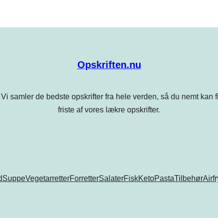
Opskriften.nu
Vi samler de bedste opskrifter fra hele verden, så du nemt kan find
friste af vores lækre opskrifter.
d
Suppe
Vegetarretter
Forretter
Salater
Fisk
Keto
Pasta
Tilbehør
Airf