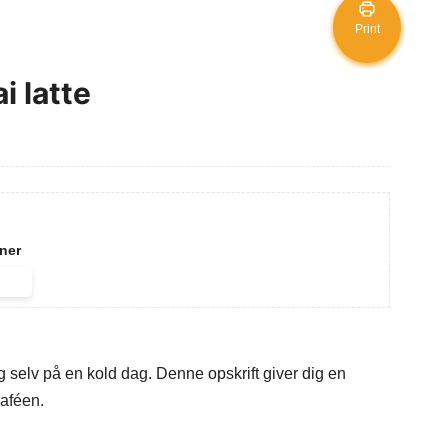
Print
i latte
ner
 selv på en kold dag. Denne opskrift giver dig en
caféen.