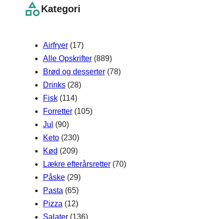
r
Kategori
c
h
Airfryer
(17)
Alle Opskrifter
(889)
Brød og desserter
(78)
Drinks
(28)
Fisk
(114)
Forretter
(105)
Jul
(90)
Keto
(230)
Kød
(209)
Lækre efterårsretter
(70)
Påske
(29)
Pasta
(65)
Pizza
(12)
Salater
(136)