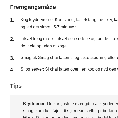
Fremgangsmåde
Kog krydderierne: Kom vand, kanelstang, nelliker, ka
og lad det simre i 5-7 minutter.
Tilsæt te og mælk: Tilsæt den sorte te og lad det tr
det hele op uden at koge.
Smag til: Smag chai latten til og tilsæt sødning efter
Si og server: Si chai latten over i en kop og nyd den
Tips
Krydderier:
Du kan justere mængden af krydderier 
smag, kan du tilføje lidt stjerneanis eller peberkorn.
Mælk:
Du kan bruge den type mælk, du bedst kan 