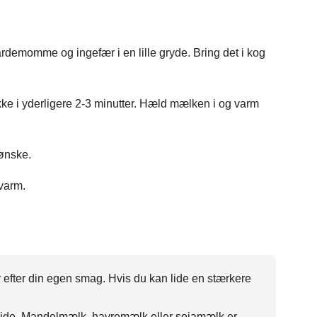
rdemomme og ingefær i en lille gryde. Bring det i kog
ække i yderligere 2-3 minutter. Hæld mælken i og varm
 ønske.
 varm.
efter din egen smag. Hvis du kan lide en stærkere
lide. Mandelmælk, havremælk eller sojamælk er