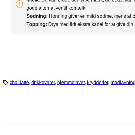
gode alternativer til komælk.
Sødning:
Honning giver en mild sødme, mens ahorn
Topping:
Drys med lidt ekstra kanel for at give din ch
chai latte
, 
drikkevarer
, 
hjemmelavet
, 
krydderier
, 
madlavnin