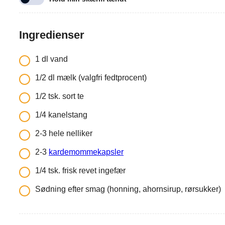
Ingredienser
1
dl
vand
1/2
dl
mælk (valgfri fedtprocent)
1/2
tsk.
sort te
1/4
kanelstang
2-3
hele nelliker
2-3
kardemommekapsler
1/4
tsk.
frisk revet ingefær
Sødning efter smag (honning, ahornsirup, rørsukker)