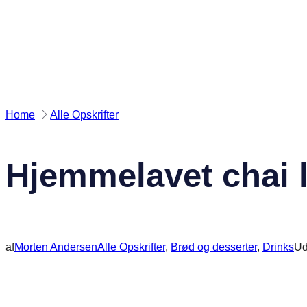
Spring
til
indhold
Home
Alle Opskrifter
Hjemmelavet chai l
af
Morten Andersen
Alle Opskrifter
, 
Brød og desserter
, 
Drinks
Ud