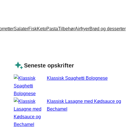
orretter
Salater
Fisk
Keto
Pasta
Tilbehør
Airfryer
Brød og desserter
Seneste opskrifter
Klassisk Spaghetti Bolognese
Klassisk Lasagne med Kødsauce og
Bechamel