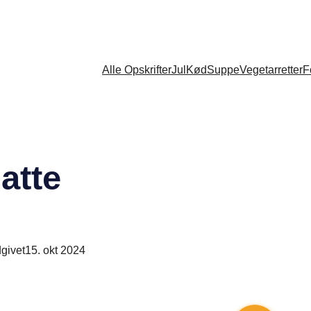
Alle Opskrifter
Jul
Kød
Suppe
Vegetarretter
F
atte
givet
15. okt 2024