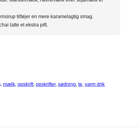
sirup tilføjer en mere karamelagtig smag.
ai latte et ekstra pift.
g
, 
mælk
, 
opskrift
, 
opskrifter
, 
sødning
, 
te
, 
varm drik